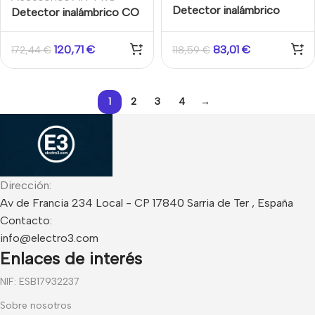
Detector inalámbrico
Detector inalámbrico CO
Temperatura Batería 10
Batería 10 años Interior
años Interior Techo
Techo AX-PRO Hikvision
120,71
€
83,01
€
172,44
€
118,59
€
Hikvision
1
2
3
4
→
Dirección:
Av de Francia 234 Local - CP 17840 Sarria de Ter , España
Contacto:
info@electro3.com
Enlaces de interés
NIF: ESB17932237
Sobre nosotros