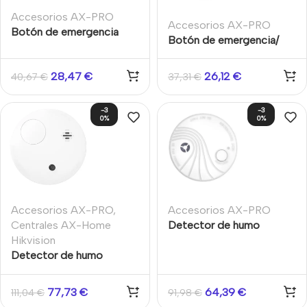
Accesorios AX-PRO
Accesorios AX-PRO
Botón de emergencia
Botón de emergencia/
inalámbrico Single
pánico portátil 2 botones
Hikvision sistema AXPRO
inalámbrico IP66 Sistema
28,47
€
26,12
€
40,67
€
37,31
€
AXPRO Hikvision
-3
-3
0%
0%
Accesorios AX-PRO
,
Accesorios AX-PRO
Centrales AX-Home
Detector de humo
Hikvision
fotoeléctrico inalámbrico
Detector de humo
Techo Hikvision AXPRO
fotoeléctrico inalámbrico
Alcance 800m
868 MHz Interior Alcance
77,73
€
64,39
€
111,04
€
91,98
€
1.6km