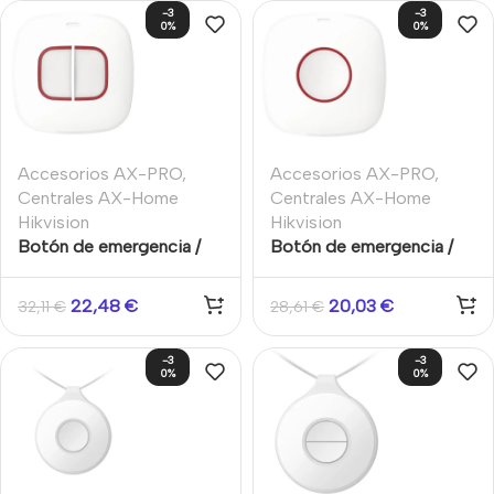
-3
-3
0%
0%
Accesorios AX-PRO
,
Accesorios AX-PRO
,
Centrales AX-Home
Centrales AX-Home
Hikvision
Hikvision
Botón de emergencia /
Botón de emergencia /
pánico Dual inalámbrico
pánico Un Botón
IP66 AXPRO Hikvision
Inalámbrico AXPRO
22,48
€
20,03
€
32,11
€
28,61
€
Hikvision
-3
-3
0%
0%