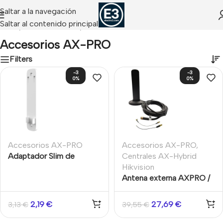
Saltar a la navegación
Saltar al contenido principal
Inicio
/
Hikvision Alarms
/
Accesorios AX-PRO
Accesorios AX-PRO
Filters
-3
-3
0%
0%
Accesorios AX-PRO
Accesorios AX-PRO
,
Adaptador Slim de
Centrales AX-Hybrid
contactos magnéticos
Hikvision
Hikvision
Antena externa AXPRO /
AX-Hybrid 3m
2,19
€
27,69
€
3,13
€
39,55
€