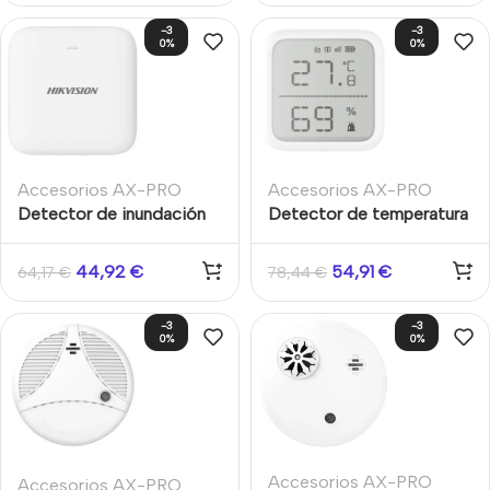
-3
-3
0%
0%
Accesorios AX-PRO
Accesorios AX-PRO
Detector de inundación
Detector de temperatura
inalámbrico Hikvision
inalámbrico Hikvision
Serie AXPRO 868 MHz
AXPRO
44,92
€
54,91
€
64,17
€
78,44
€
-3
-3
0%
0%
Accesorios AX-PRO
Accesorios AX-PRO