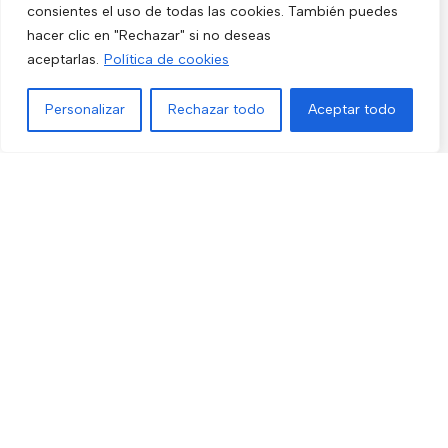
consientes el uso de todas las cookies. También puedes
Video Portero
hacer clic en "Rechazar" si no deseas
Hogar y Exterior
aceptarlas.
Política de cookies
Alarma AX-PRO
Personalizar
Rechazar todo
Aceptar todo
Cámaras
Menú
Filtros
Lista de deseos
Comparar
Carrito
Únete a nuestras novedades
Recibe las últimas novedades y promociones.
Usado de acuerdo con nuestra
Política de privacidad
electro3 ©
2026.