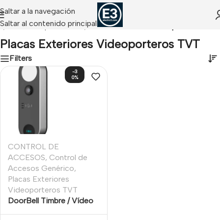
Saltar a la navegación
Saltar al contenido principal
S
/
TVT Videoporteros IP
/
Placas Exteriores Videoporteros TVT
Placas Exteriores Videoporteros TVT
Filters
-3
0%
CONTROL DE
ACCESOS
,
Control de
Accesos Genérico
,
Placas Exteriores
Videoporteros TVT
DoorBell Timbre / Vídeo
TVT