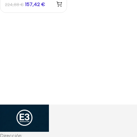
157,42
€
224,88
€
Dirección: