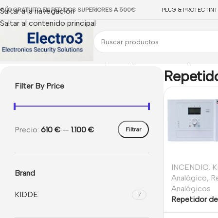
NVÍO GRATUITO EN PEDIDOS SUPERIORES A 500€
Saltar a la navegación
PLUG & PROTECT
IN
Saltar al contenido principal
Inicio
/
INCENDIO
/
Kidde Analógico
/
Repetidores Analógicos
Repetid
Filter By Price
Precio:
610 €
—
1.100 €
Filtrar
INCENDIO
,
K
Brand
Analógico
,
R
Analógicos
KIDDE
7
Repetidor de
incendios dir