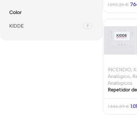
Armario peq
76
1.092,26
€
Color
KIDDE
7
INCENDIO
,
K
Analógico
,
R
Analógicos
Repetidor de
incendios di
pantalla tácti
1.
1.446,89
€
pequeño y co
bomberos