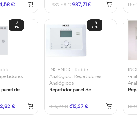
ueño
pantalla táctil 7″, armario
pant
4,58
€
937,71
€
1.339,58
€
1.56
grande
gran
bom
-3
-3
0%
0%
idde
INCENDIO
,
Kidde
INC
epetidores
Analógico
,
Repetidores
Ana
Analógicos
Ana
 panel de
Repetidor panel de
Rep
reccionable con
incendios direccionable –
ince
l 7″, armario
Compacto Armario pequeño
Arm
012,82
€
613,37
€
876,24
€
1.04
ntroles para