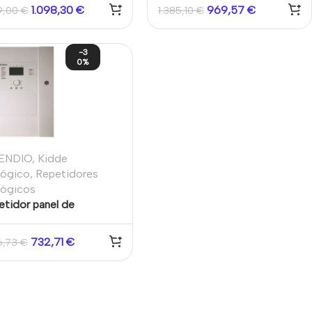
alla táctil 7″, armario
pantalla táctil 7″, armario
1.098,30
€
969,57
€
9,00
€
1.385,10
€
de y controles para
pequeño
beros
-3
0%
ENDIO
,
Kidde
lógico
,
Repetidores
lógicos
etidor panel de
ndios direccionable
ario grande
732,71
€
6,73
€