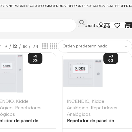
CCTV
NETWORKING
ACCESOS
INCENDIO
VIDEOPORTEROS
AUDIOVISUALES
OFERT
Discounts
r
9
12
18
24
-3
-3
0%
0%
ENDIO
,
Kidde
INCENDIO
,
Kidde
lógico
,
Repetidores
Analógico
,
Repetidores
lógicos
Analógicos
etidor de panel de
Repetidor de panel de
ndios direccionable con
incendios direccionable con