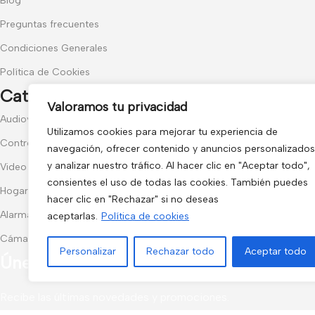
Blog
Preguntas frecuentes
Condiciones Generales
Política de Cookies
Categorías populares
Valoramos tu privacidad
Audiovisuales
Utilizamos cookies para mejorar tu experiencia de
Control de Accesos
navegación, ofrecer contenido y anuncios personalizados
y analizar nuestro tráfico. Al hacer clic en "Aceptar todo",
Video Portero
consientes el uso de todas las cookies. También puedes
Hogar y Exterior
hacer clic en "Rechazar" si no deseas
Alarma AX-PRO
aceptarlas.
Política de cookies
Cámaras
Personalizar
Rechazar todo
Aceptar todo
Únete a nuestras novedades
Recibe las últimas novedades y promociones.