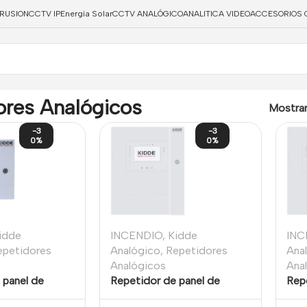
TRUSION
CCTV IP
Energía Solar
CCTV ANALÓGICO
ANALITICA VIDEO
ACCESORIOS 
ores Analógicos
Mostra
-3
-3
0%
0%
idde
INCENDIO
,
Kidde
INC
epetidores
Analógico
,
Repetidores
Ana
Analógicos
Ana
 panel de
Repetidor de panel de
Rep
eccionable,
incendios direccionable con
ince