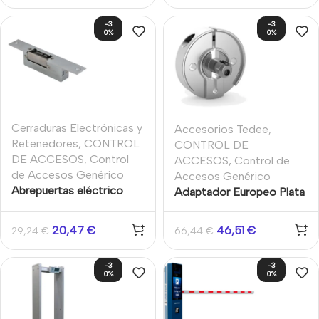
500Kg. Cerrada incluso
de montaje larga.
-3
-3
sin corriente
Retención 500kg
0%
0%
Cerraduras Electrónicas y
Accesorios Tedee
,
Retenedores
,
CONTROL
CONTROL DE
DE ACCESOS
,
Control
ACCESOS
,
Control de
de Accesos Genérico
Accesos Genérico
Abrepuertas eléctrico
Adaptador Europeo Plata
tipo pestillo eléctrico.
para conectar cerradura
Normalmente cerrado NC.
electrónica Tedee PRO
20,47
€
46,51
€
29,24
€
66,44
€
Placa de montaje corta.
Retención 500KG
-3
-3
0%
0%