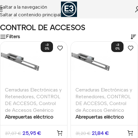
Saltar a la navegación
Saltar al contenido principal
Inicio
/
CONTROL DE ACCESOS
CONTROL DE ACCESOS
Filters
-3
-3
0%
0%
Cerraduras Electrónicas y
Cerraduras Electrónicas y
Retenedores
,
CONTROL
Retenedores
,
CONTROL
DE ACCESOS
,
Control
DE ACCESOS
,
Control
de Accesos Genérico
de Accesos Genérico
Abrepuertas eléctrico
Abrepuertas eléctrico
tipo pestillo eléctrico. Fail
tipo pestillo eléctrico.
Secure.NC. Placa de
Necesita corriente para
25,95
€
21,84
€
37,07
€
31,20
€
montaje larga. Retención
mantenerse cerrada. Placa