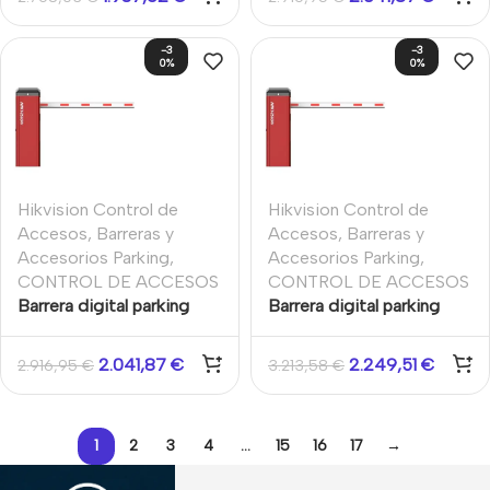
Izquierda o derecha
Hikvision
-3
-3
0%
0%
Hikvision Control de
Hikvision Control de
Accesos
,
Barreras y
Accesos
,
Barreras y
Accesorios Parking
,
Accesorios Parking
,
CONTROL DE ACCESOS
CONTROL DE ACCESOS
Barrera digital parking
Barrera digital parking
con brazo recto 4m
con brazo recto 6m
2.041,87
€
2.249,51
€
2.916,95
€
3.213,58
€
1
2
3
4
…
15
16
17
→