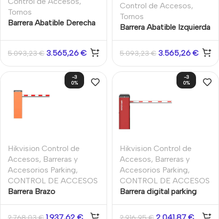
Control de Accesos
,
Control de Accesos
,
Tornos
Tornos
Barrera Abatible Derecha
Barrera Abatible Izquierda
Pro
Pro
3.565,26
€
3.565,26
€
5.093,23
€
5.093,23
€
-3
-3
0%
0%
Hikvision Control de
Hikvision Control de
Accesos
,
Barreras y
Accesos
,
Barreras y
Accesorios Parking
,
Accesorios Parking
,
CONTROL DE ACCESOS
CONTROL DE ACCESOS
Barrera Brazo
Barrera digital parking
telescópico 4m
con brazo recto 3m
Velocidad ajustable
1.937,62
€
2.041,87
€
2.768,03
€
2.916,95
€