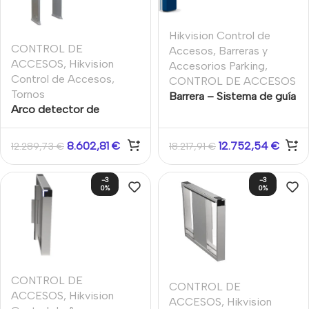
Hikvision Control de
CONTROL DE
Accesos
,
Barreras y
ACCESOS
,
Hikvision
Accesorios Parking
,
Control de Accesos
,
CONTROL DE ACCESOS
Tornos
Barrera – Sistema de guía
Arco detector de
de estacionamiento y
metales con medición de
Entrada y Salida Todo en
temperatura Hikvision
uno Barrera 3m Derecha
8.602,81
€
12.752,54
€
12.289,73
€
18.217,91
€
Pantalla LCD exterior
Hikvision
-3
-3
0%
0%
CONTROL DE
CONTROL DE
ACCESOS
,
Hikvision
ACCESOS
,
Hikvision