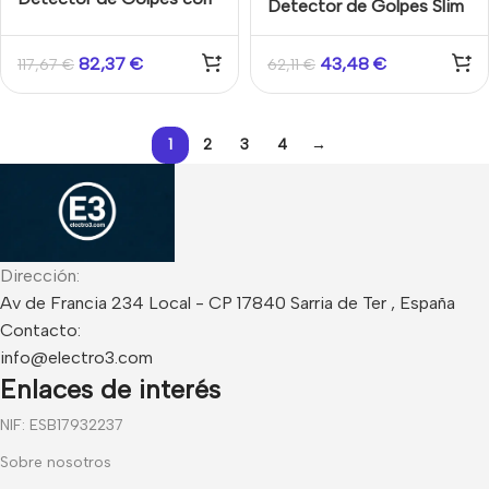
Detector de Golpes Slim
contacto magnético vía
inalámbrico bidireccional,
radio unidireccional
868 MHz, color negro
82,37
€
43,48
€
117,67
€
62,11
€
868Mhz Risco
1
2
3
4
→
Dirección:
Av de Francia 234 Local - CP 17840 Sarria de Ter , España
Contacto:
info@electro3.com
Enlaces de interés
NIF: ESB17932237
Sobre nosotros