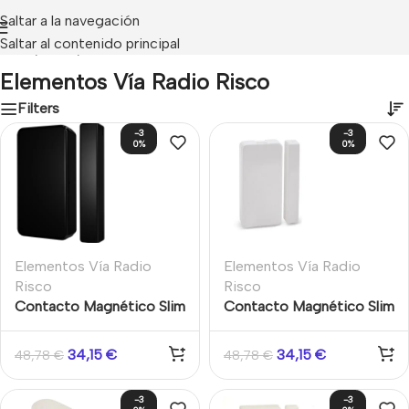
Saltar a la navegación
Saltar al contenido principal
Inicio
/
Risco
/
Elementos Vía Radio Risco
Elementos Vía Radio Risco
Filters
-3
-3
0%
0%
Elementos Vía Radio
Elementos Vía Radio
Risco
Risco
Contacto Magnético Slim
Contacto Magnético Slim
vía radio bidireccional de
Vía Radio Bidireccional
Grado 2, 868MHz. Color
Risco de Grado 2,
34,15
€
34,15
€
48,78
€
48,78
€
negro
868Mhz
-3
-3