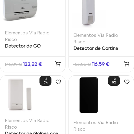
Elementos Vía Radio
Elementos Vía Radio
Risco
Risco
Detector de CO
Detector de Cortina
unidireccional inalámbrico
exterior DT AM
868MHz Risco
bidireccional inalámbrico,
123,82
€
116,59
€
176,89
€
166,56
€
12m, 868MHz Risco
-3
-3
0%
0%
Elementos Vía Radio
Elementos Vía Radio
Risco
Risco
Detector de Golpes con