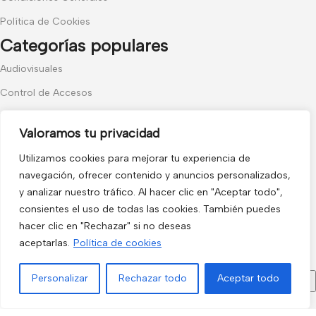
Política de Cookies
Categorías populares
Audiovisuales
Control de Accesos
Video Portero
Valoramos tu privacidad
Hogar y Exterior
Utilizamos cookies para mejorar tu experiencia de
Alarma AX-PRO
navegación, ofrecer contenido y anuncios personalizados,
Cámaras
y analizar nuestro tráfico. Al hacer clic en "Aceptar todo",
Únete a nuestras novedades
consientes el uso de todas las cookies. También puedes
hacer clic en "Rechazar" si no deseas
aceptarlas.
Política de cookies
Recibe las últimas novedades y promociones.
Personalizar
Rechazar todo
Aceptar todo
Menú
Filtros
Lista de deseos
Comparar
Carrito