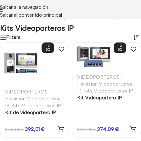
Saltar a la navegación
Saltar al contenido principal
OPORTEROS
/
Hikvision Videoporteros IP
/
Kits Videoporteros IP
Kits Videoporteros IP
Filters
-3
-3
0%
0%
VIDEOPORTEROS
,
Hikvision Videoporteros
IP
,
Kits Videoporteros IP
VIDEOPORTEROS
,
Kit Videoportero IP
Hikvision Videoporteros
Estación interior +
IP
,
Kits Videoporteros IP
Estación puerta + Switch
Kit de videoportero IP
+ SD 16GB Hikvision
residencial Placa exterior
Monitor switch PoE 4
392,01
€
374,09
€
560,01
€
534,41
€
puertos MicroSD 16GB