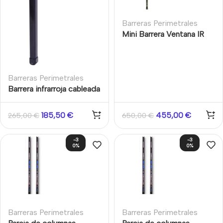
Barreras Perimetrales
Mini Barrera Ventana IR
Anti-intrusión Altura
350cm 8 beams dobles
8TX + 8RX
Barreras Perimetrales
Barrera infrarroja cableada
de 4 pares de haces para
exterior altura 200cm
185,50
€
455,00
€
265,00
€
650,00
€
-3
-3
0%
0%
Barreras Perimetrales
Barreras Perimetrales