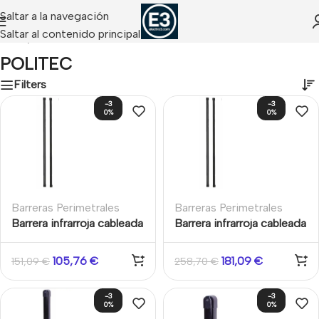
Saltar a la navegación
Saltar al contenido principal
Inicio
/
POLITEC
POLITEC
Filters
-3
-3
0%
0%
Barreras Perimetrales
Barreras Perimetrales
Barrera infrarroja cableada
Barrera infrarroja cableada
de 2 pares de haces
de 4 pares de haces
altura 50cm
altura 100cm
105,76
€
181,09
€
151,09
€
258,70
€
-3
-3
0%
0%