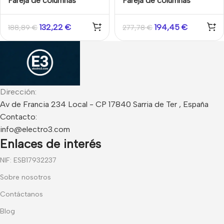
Pareja de columnas
Pareja de columnas
barreras vía rádio de 2
barreras vía rádio de 4
haces y 50 cm de altura
haces y 150cm de altura
132,22
€
194,45
€
188,89
€
277,78
€
Dirección:
Av de Francia 234 Local - CP 17840 Sarria de Ter , España
Contacto:
info@electro3.com
Enlaces de interés
NIF: ESB17932237
Sobre nosotros
Contáctanos
Blog