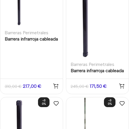
Barreras Perimetrales
Barrera infrarroja cableada
de 4 pares de haces
altura 250cm
Barreras Perimetrales
Barrera infrarroja cableada
de 4 pares de haces para
exterior altura 150cm
217,00
€
171,50
€
310,00
€
245,00
€
-3
-3
0%
0%