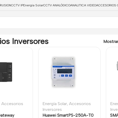
TRUSION
CCTV IP
Energía Solar
CCTV ANALÓGICO
ANALITICA VIDEO
ACCESORIOS 
ios Inversores
Mostra
,
Accesorios
Energía Solar
,
Accesorios
Ener
Inversores
Inve
Gateway
Huawei SmartPS-250A-T0
SMA