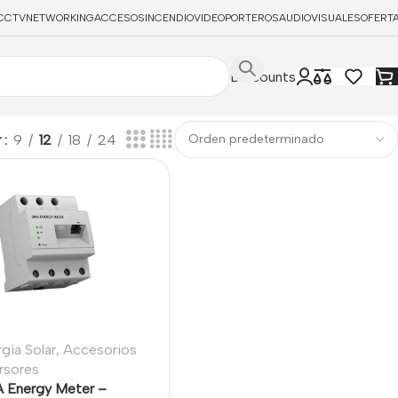
CCTV
NETWORKING
ACCESOS
INCENDIO
VIDEOPORTEROS
AUDIOVISUALES
OFERT
Discounts
r
9
12
18
24
gía Solar
,
Accesorios
rsores
 Energy Meter –