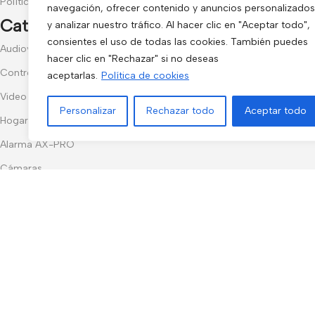
Política de Cookies
navegación, ofrecer contenido y anuncios personalizados
Categorías populares
y analizar nuestro tráfico. Al hacer clic en "Aceptar todo",
consientes el uso de todas las cookies. También puedes
Audiovisuales
hacer clic en "Rechazar" si no deseas
Control de Accesos
aceptarlas.
Política de cookies
Video Portero
Personalizar
Rechazar todo
Aceptar todo
Hogar y Exterior
Alarma AX-PRO
Cámaras
Únete a nuestras novedades
Recibe las últimas novedades y promociones.
Usado de acuerdo con nuestra
Política de privacidad