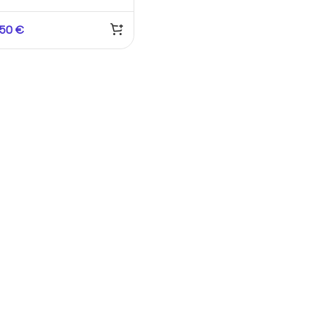
itor de Energía
reccional
,50
€