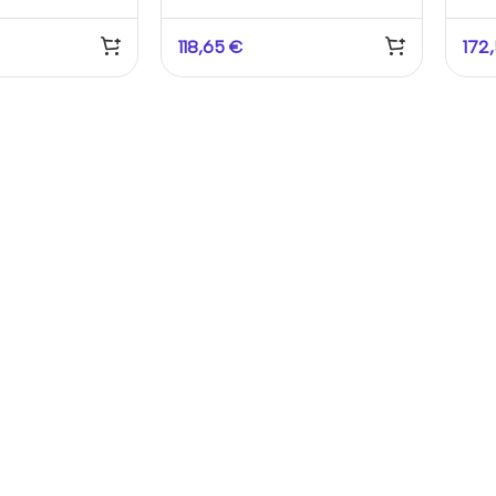
sarela de
– Sensor de Corriente
Mon
ón
Trifásico
Bidi
118,65
€
172