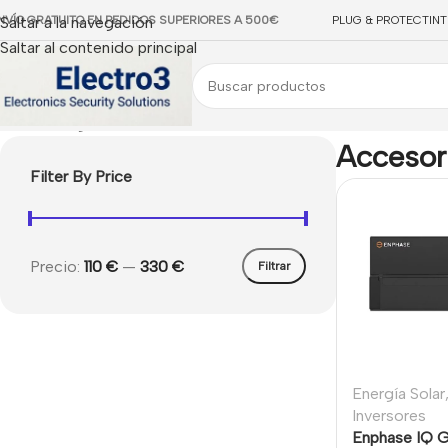
NVÍO GRATUITO EN PEDIDOS SUPERIORES A 500€
Saltar a la navegación
PLUG & PROTECT
IN
Saltar al contenido principal
Inicio
/
Energía Solar
/
Accesorios Inversores
Accesor
Filter By Price
Precio:
110 €
—
330 €
Filtrar
Energía Solar
Inversores
Enphase IQ 