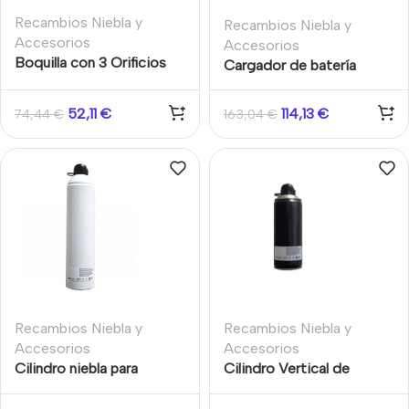
Recambios Niebla y
Recambios Niebla y
Accesorios
Accesorios
Boquilla con 3 Orificios
Cargador de batería
para Generadores de
rápido externo para BAT
niebla URFOG
300 UR FOG
52,11
€
114,13
€
74,44
€
163,04
€
Recambios Niebla y
Recambios Niebla y
Accesorios
Accesorios
Cilindro niebla para
Cilindro Vertical de
sistemas FAST-02/2C
recambio de generador
500ml
de niebla UrFog Fast 400