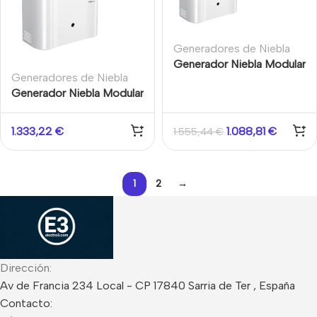
Generadores de Niebla
Generador Niebla Modular
Generadores de Niebla
400
Generador Niebla Modular
300
1.333,22
€
1.088,81
€
1.555,44
€
1
2
→
Dirección:
Av de Francia 234 Local - CP 17840 Sarria de Ter , España
Contacto: