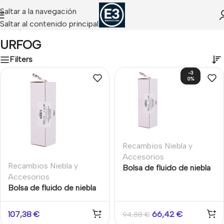
Saltar a la navegación
Saltar al contenido principal
Inicio
/
URFOG
URFOG
Filters
-3
0%
Recambios Niebla y
Accesorios
Recambios Niebla y
Bolsa de fluido de niebla
Accesorios
de 750ml para Modular
Bolsa de fluido de niebla
400 y 500
de 1000ml para Modular
800
107,38
€
66,42
€
94,88
€