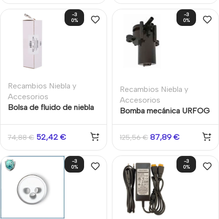
-3
-3
0%
0%
Recambios Niebla y
Recambios Niebla y
Accesorios
Accesorios
Bolsa de fluido de niebla
Bomba mecánica URFOG
de seguridad de 500ml
Pump Fog Storm SL-
para Modular 200 y 300
M0700
52,42
€
87,89
€
74,88
€
125,56
€
-3
-3
0%
0%