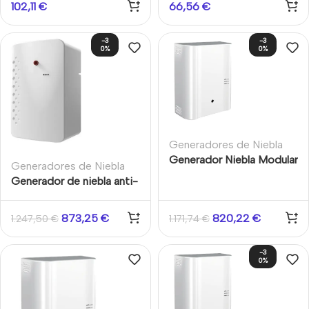
102,11
€
66,56
€
ml
-3
-3
0%
0%
Generadores de Niebla
Generador Niebla Modular
Generadores de Niebla
200
Generador de niebla anti-
intrusión alimentado por
batería BAT 300 URFOG
873,25
€
820,22
€
1.247,50
€
1.171,74
€
-3
0%