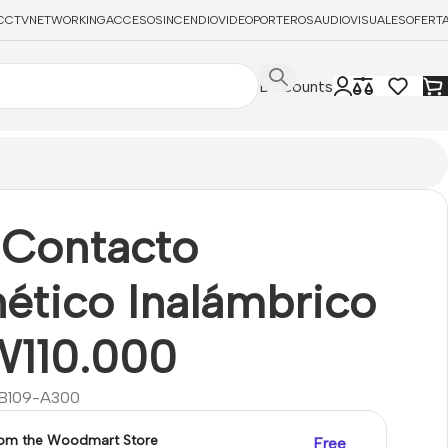
CCTV
NETWORKING
ACCESOS
INCENDIO
VIDEOPORTEROS
AUDIOVISUALES
OFERT
Discounts
 Contacto
ético Inalámbrico
110.000
B109-A300
rom the Woodmart Store
Free