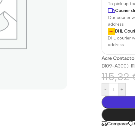
To pick up t
Courier de
Our courier wi
address
DHL Couri
DHL courier wi
address
Acre Contacto
B109-A300):
11
115,32
-
+
Comparar