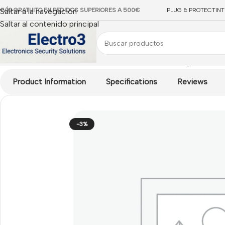
NVÍO GRATUITO EN PEDIDOS SUPERIORES A 500€
Saltar a la navegación
PLUG & PROTECT
IN
Saltar al contenido principal
Inicio
/
Centrales Cableadas Acre
/
Acre Contacto Magnético In
Product Information
Specifications
Reviews
-3%