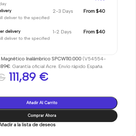
oday
2-3 Days
From $40
livery
ll deliver to the specified
1-2 Days
From $40
er delivery
ll deliver to the specified
 Magnético Inalámbrico SPCW110.000
(V54554-
1.89€
. Garantía oficial Acre. Envío rápido España.
111,89
€
€
Añadir Al Carrito
Comprar Ahora
Añadir a la lista de deseos