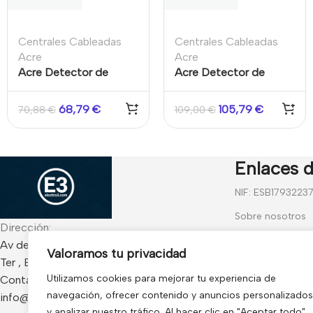
Centrales Cableadas
Centrales Cableadas
Acre
Acre
Acre Detector de
Acre Detector de
Rotura de Cristales
Rotura de Cristales
GB-501
GB-601
68,79
€
105,79
€
70,88
€
109,00
€
Enlaces d
NIF: ESB1793223
Sobre nosotros
Dirección:
Contáctanos
Av de Francia 234 Local - CP 17840 Sarria de
Valoramos tu privacidad
Ter , España
Blog
Utilizamos cookies para mejorar tu experiencia de
Contacto:
Preguntas frecu
navegación, ofrecer contenido y anuncios personalizados
info@electro3.com
Condiciones Gen
y analizar nuestro tráfico. Al hacer clic en "Aceptar todo",