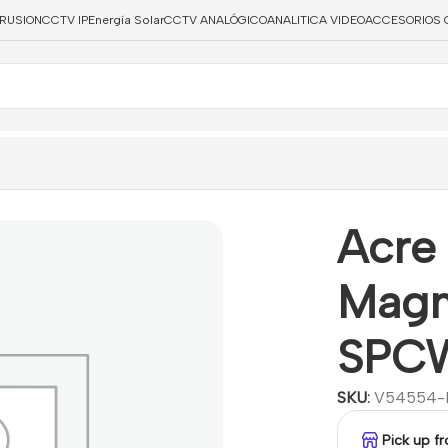
TRUSION
CCTV IP
Energía Solar
CCTV ANALÓGICO
ANALITICA VIDEO
ACCESORIOS 
alámbrico SPCW110.000
Acre
Magn
SPCW
SKU:
V54554-
Pick up f