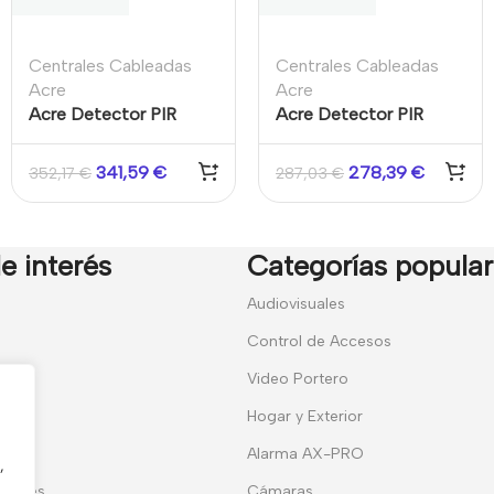
Centrales Cableadas
Centrales Cableadas
Acre
Acre
Acre Detector PIR
Acre Detector PIR
Exterior PDM-E100
Exterior PDM-E50
100m
50m
341,59
€
278,39
€
352,17
€
287,03
€
e interés
Categorías popula
7
Audiovisuales
Control de Accesos
Video Portero
Hogar y Exterior
entes
Alarma AX-PRO
,
erales
Cámaras