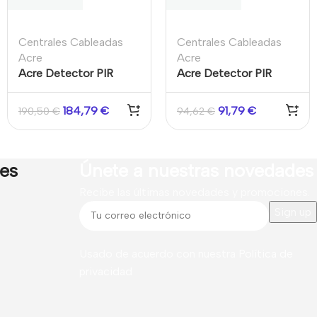
Centrales Cableadas
Centrales Cableadas
Acre
Acre
Acre Detector PIR
Acre Detector PIR
Inalámbrico
Interior PDM-I12 12m
SPCW130.100
184,79
€
91,79
€
190,50
€
94,62
€
res
Únete a nuestras novedades
Recibe las últimas novedades y promociones.
Usado de acuerdo con nuestra
Política de
privacidad