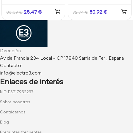
magnético vía radio para
magnético de apertura
exterior AXPRO
inalámbrico Superficie
25,47
€
50,92
€
36,39
€
72,74
€
43mm sistema AXPRO
Tri-X 868 MHz. Negro
Dirección:
Av de Francia 234 Local - CP 17840 Sarria de Ter , España
Contacto:
info@electro3.com
Enlaces de interés
NIF: ESB17932237
Sobre nosotros
Contáctanos
Blog
Preguntas frecuentes