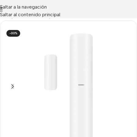
Saltar a la navegación
Saltar al contenido principal
Inicio
/
Hikvision Alarms
/
Detectores AX-PRO
-30%