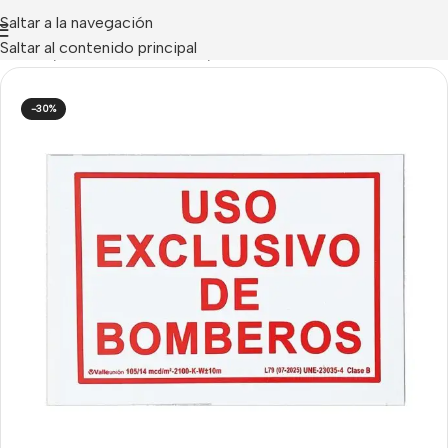
Saltar a la navegación
Saltar al contenido principal
CENDIO
/
Accesorios Incendio
/
Señalización - Cartelería
-30%