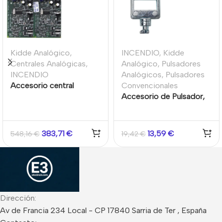
Kidde Analógico
,
INCENDIO
,
Kidde
Centrales Analógicas
,
Analógico
,
Pulsadores
INCENDIO
Analógicos
,
Pulsadores
Accesorio central
Convencionales
incendios direccionable,
Accesorio de Pulsador,
placa expansión de lazo,
llave de test para
2 lazos 500 mA por lazo
pulsador, metal Kidde
Kidde/Aritech
(Paquete de 10
383,71
€
13,59
€
548,16
€
19,42
€
unidades)
Dirección:
Av de Francia 234 Local - CP 17840 Sarria de Ter , España