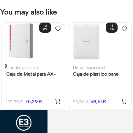
You may also like
-3
-3
0%
0%
Uncategorized
Uncategorized
Caja de Metal para AX-
Caja de plástico panel
Hybrid
AX Hybrid Pro
75,29
€
58,51
€
107,55
€
83,59
€