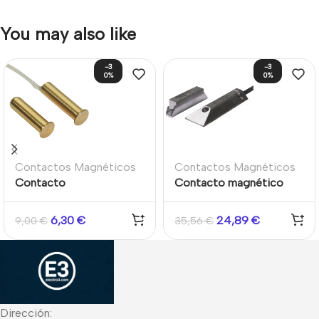
You may also like
-3
-3
0%
0%
Contactos Magnéticos
Contactos Magnéticos
Contacto
Contacto magnético
electromagnético de
cableado Carcasa
latón 7,5 mm cableado
aluminio Grado 2
6,30
€
24,89
€
9,00
€
35,56
€
para montaje empotrado
Superficie persianas y
grado 2
puertas de garaje
metálicas
Dirección: