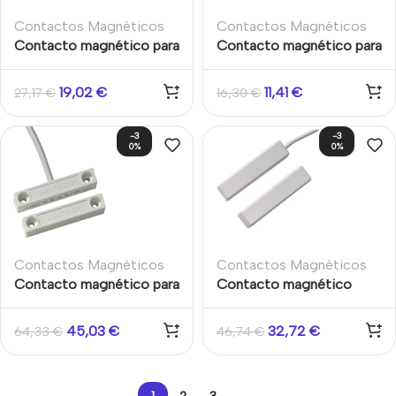
Contactos Magnéticos
Contactos Magnéticos
Contacto magnético para
Contacto magnético para
empotrar. Apertura
superficie y empotrar.
operativa máx. 9mm. 2m
Apertura operativa máx.
19,02
€
11,41
€
27,17
€
16,30
€
de cable.
12mm. 2m cable. Blanco.
Grado 2
-3
-3
0%
0%
Contactos Magnéticos
Contactos Magnéticos
Contacto magnético para
Contacto magnético
superficie, polarizado.
PVC ABS Montaje
Apertura operativa máx.
superficie Apertura 12mm.
45,03
€
32,72
€
64,33
€
46,74
€
15-31mm. 2m de cable.
Grado 3 cable 2m Aritech
Blanco