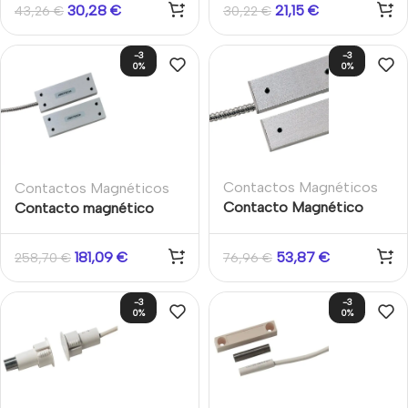
metálicas. Apertura
puertas Máx. 9mm. Cable
30,28
€
21,15
€
43,26
€
30,22
€
operativa máx. 12mm. 2m
2m Aritech
de cable. Blanco
-3
-3
0%
0%
Contactos Magnéticos
Contactos Magnéticos
Contacto Magnético
Contacto magnético
metálico para montaje en
Grado 3 puertas /
puertas y en suelo
ventanas triple
181,09
€
53,87
€
258,70
€
76,96
€
cableado Aritech 75mm
polarización. Cable
2m G2
blindado 2m Aritech
-3
-3
0%
0%