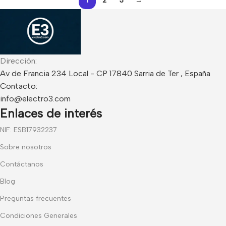
1
2
3
→
Dirección:
Av de Francia 234 Local - CP 17840 Sarria de Ter , España
Contacto:
info@electro3.com
Enlaces de interés
NIF: ESB17932237
Sobre nosotros
Contáctanos
Blog
Preguntas frecuentes
Condiciones Generales