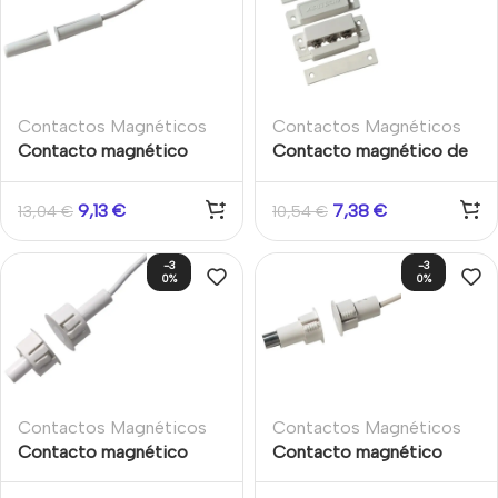
Contactos Magnéticos
Contactos Magnéticos
Contacto magnético
Contacto magnético de
Aritech para empotrar.
superficie atornillable
Apertura máx. 12 mm.
Interior Puertas y
9,13
€
7,38
€
13,04
€
10,54
€
Cable 2m Aritech
Ventanas Grado 2 Aritech
-3
-3
0%
0%
Contactos Magnéticos
Contactos Magnéticos
Contacto magnético
Contacto magnético
empotrar en puertas
Grado 2 para empotrar en