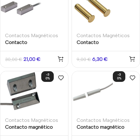
Contactos Magnéticos
Contactos Magnéticos
Contacto
Contacto
electromagnético de
electromagnético
latón 7,5 mm cableado
cableado aluminio cable
21,00
€
6,30
€
30,00
€
9,00
€
para montaje empotrado
protegido cero Montaje
grado 2
superficie puertas
-3
-3
metálicas
0%
0%
Contactos Magnéticos
Contactos Magnéticos
Contacto magnético
Contacto magnético
aluminio Gran potencia
Aritech para empotrar.