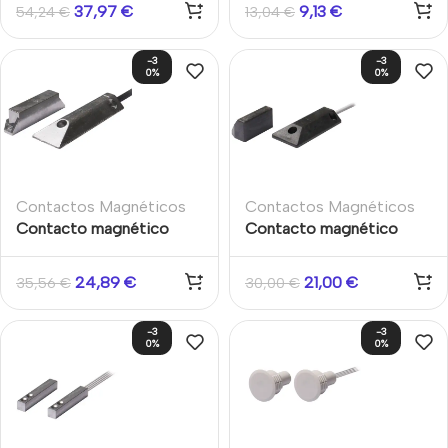
Suelo. Apertura 75mm.
Apertura máx. 12 mm.
37,97
€
9,13
€
54,24
€
13,04
€
2m cable blindado
Cable 2m Aritech
puertas y persianas
-3
-3
Aritech
0%
0%
Contactos Magnéticos
Contactos Magnéticos
Contacto magnético
Contacto magnético
cableado Carcasa
cableado Carcasa
aluminio Grado 2
policarbonato Grado 2
24,89
€
21,00
€
35,56
€
30,00
€
Superficie persianas y
Superficie Persianas
puertas de garaje
enrollables y puertas de
-3
-3
metálicas
garaje metálicas
0%
0%