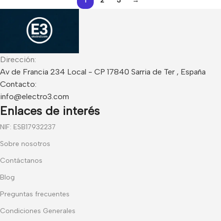
1
2
3
→
Dirección:
Av de Francia 234 Local - CP 17840 Sarria de Ter , España
Contacto:
info@electro3.com
Enlaces de interés
NIF: ESB17932237
Sobre nosotros
Contáctanos
Blog
Preguntas frecuentes
Condiciones Generales