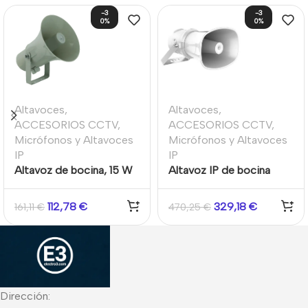
-3
-3
0%
0%
Altavoces
,
Altavoces
,
ACCESORIOS CCTV
,
ACCESORIOS CCTV
,
Micrófonos y Altavoces
Micrófonos y Altavoces
IP
IP
Altavoz de bocina, 15 W
Altavoz IP de bocina
de potencia, 100 V
25W Sensibilidad 110dB
112,78
€
329,18
€
161,11
€
470,25
€
Dirección: