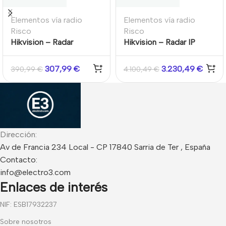
Elementos vía radio
Elementos vía radio
Risco
Risco
Hikvision – Radar
Hikvision – Radar IP
Detección de Caídas
Perimetral 24/7
Personas POE 4m
Detección Humanos
307,99
€
3.230,49
€
390,99
€
4.100,49
€
120m / Vehículos 200m
Dirección:
Av de Francia 234 Local - CP 17840 Sarria de Ter , España
Contacto:
info@electro3.com
Enlaces de interés
NIF: ESB17932237
Sobre nosotros