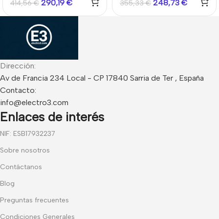
290,19
€
248,73
€
414,56
€
355,33
€
Risco
Dirección:
Av de Francia 234 Local - CP 17840 Sarria de Ter , España
Contacto:
info@electro3.com
Enlaces de interés
NIF: ESB17932237
Sobre nosotros
Contáctanos
Blog
Preguntas frecuentes
Condiciones Generales