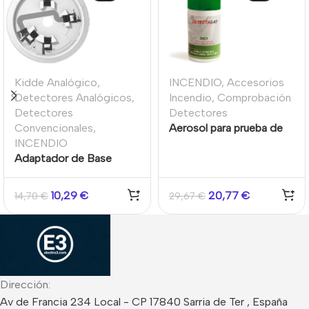
Kidde Analógico
,
INCENDIO
,
Accesorios
Detectores Analógicos
,
Incendio
,
Comprobación
Detectores
Detectores
Convencionales
,
Aerosol para prueba de
INCENDIO
detectores de alarma de
Adaptador de Base
CO (Monóxido de
Kilsen KL7A a base
Carbono) industriales
Kidde Excellence
250ml
10,29
€
20,77
€
14,70
€
29,67
€
Dirección:
Av de Francia 234 Local - CP 17840 Sarria de Ter , España