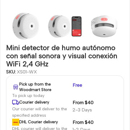
Mini detector de humo autónomo
con señal sonora y visual conexión
WiFi 2,4 GHz
SKU:
XS01-WX
Pick up from the
Free
Woodmart Store
To pick up today
From $40
Courier delivery
Our courier will deliver to the
2-3 Days
specified address
From $40
DHL Courier delivery
DHL courier will deliver to the
1-2 Days