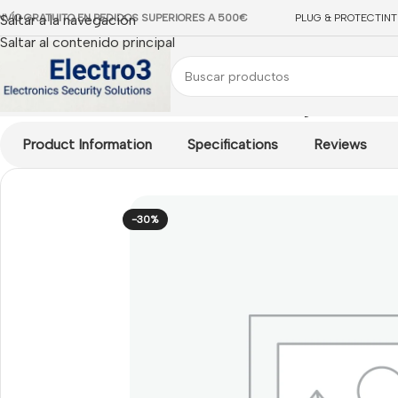
NVÍO GRATUITO EN PEDIDOS SUPERIORES A 500€
Saltar a la navegación
PLUG & PROTECT
IN
Saltar al contenido principal
Inicio
/
Teclados Cableados Paradox
/
Risco Kit LightSYS Air 4
Product Information
Specifications
Reviews
-30%