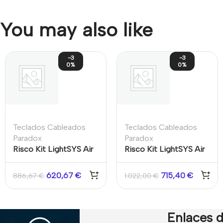
You may also like
-3
-3
0%
0%
Teclados Cableados
Teclados Cableados
Paradox
Paradox
Risco Kit LightSYS Air
Risco Kit LightSYS Air
4G – Central + 2
Premium – Central 4G
PIRCAM + Detector
+ 2 PIRCAM + PIR +
620,67
€
715,40
€
886,67
€
1.022,00
€
iWAVE + Teclado
Mando + Teclado +
Panda
Sirena
Enlaces d