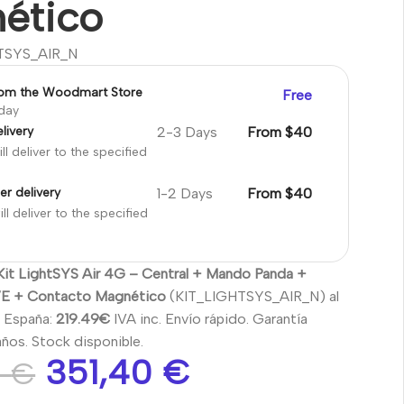
ético
TSYS_AIR_N
rom the Woodmart Store
Free
oday
2-3 Days
From $40
livery
ll deliver to the specified
1-2 Days
From $40
er delivery
ll deliver to the specified
Kit LightSYS Air 4G – Central + Mando Panda +
E + Contacto Magnético
(KIT_LIGHTSYS_AIR_N) al
n España:
219.49€
IVA inc. Envío rápido. Garantía
años. Stock disponible.
351,40
€
0
€