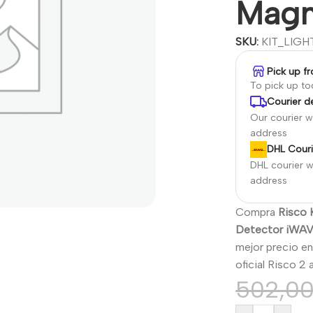
Magn
SKU:
KIT_LIGH
Pick up f
To pick up t
Courier de
Our courier wi
address
DHL Couri
DHL courier wi
address
Compra
Risco 
Detector iWAV
mejor precio e
oficial Risco 2 
502,0