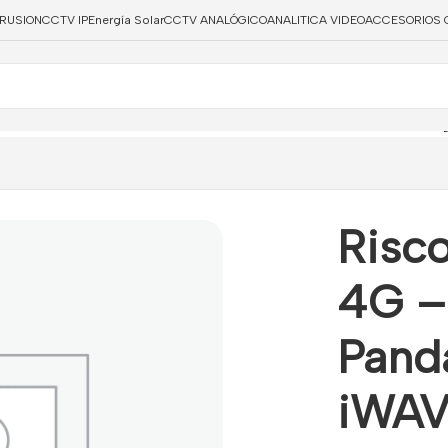
TRUSION
CCTV IP
Energía Solar
CCTV ANALÓGICO
ANALITICA VIDEO
ACCESORIOS 
G – Central + Mando Panda + Detector iWAVE + Contacto Ma
Risco
4G –
Pand
iWAV