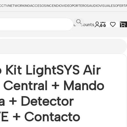
CCTV
NETWORKING
ACCESOS
INCENDIO
VIDEOPORTEROS
AUDIOVISUALES
OFERT
Discounts
gnético
 Kit LightSYS Air
 Central + Mando
a + Detector
E + Contacto