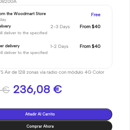
08200A
rom the Woodmart Store
Free
oday
2-3 Days
From $40
livery
ll deliver to the specified
1-2 Days
From $40
er delivery
ll deliver to the specified
YS Air de 128 zonas vía radio con módulo 4G Color
236,08
€
5
€
Añadir Al Carrito
Comprar Ahora