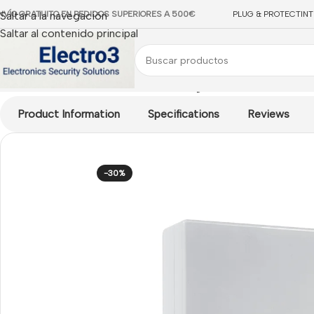
NVÍO GRATUITO EN PEDIDOS SUPERIORES A 500€
Saltar a la navegación
PLUG & PROTECT
IN
Saltar al contenido principal
Inicio
/
Risco
/
Centrales Risco
/
Central LightSYS Air de 128 zon
Product Information
Specifications
Reviews
-30%