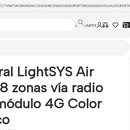
CCTV
NETWORKING
ACCESOS
INCENDIO
VIDEOPORTEROS
AUDIOVISUALES
OFERT
Discounts
al LightSYS Air
8 zonas vía radio
módulo 4G Color
co