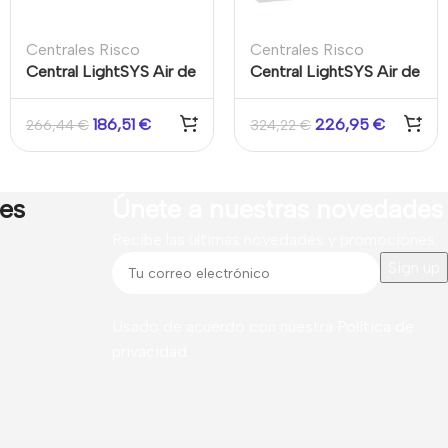
Centrales Risco
Centrales Risco
Central LightSYS Air de
Central LightSYS Air de
128 zonas vía radio
128 zonas vía radio, con
(Negra)
voz, módulos WiFi e IP
186,51
€
226,95
€
266,44
€
324,22
€
integrados, Grado 2,
868MHz
res
Únete a nuestras novedades
Recibe las últimas novedades y promociones.
Usado de acuerdo con nuestra
Política de
privacidad