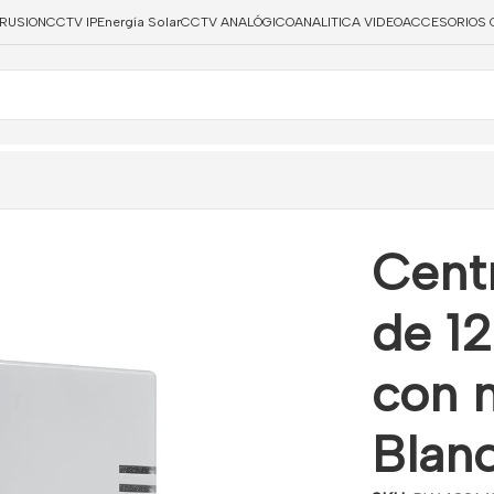
TRUSION
CCTV IP
Energía Solar
CCTV ANALÓGICO
ANALITICA VIDEO
ACCESORIOS 
as vía radio con módulo 4G Color Blanco
Centr
de 12
con 
Blan