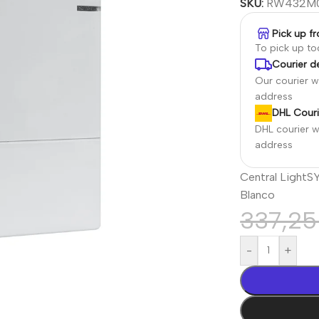
SKU:
RW432M
Pick up f
To pick up t
Courier de
Our courier wi
address
DHL Couri
DHL courier wi
address
Central LightS
Blanco
337,2
-
+