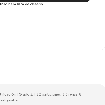
Añadir a la lista de deseos
ficación | Grado 2 | .32 particiones. 3 Sirenas. 8
onfigurator