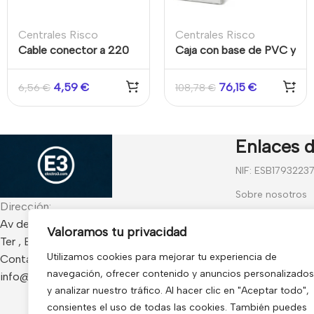
Centrales Risco
Centrales Risco
Cable conector a 220
Caja con base de PVC y
V de 20cm para
tapa metálica, con
fuentes de
tamper, de Grado 3,
4,59
€
76,15
€
6,56
€
108,78
€
alimentación
para LightSYS+
LightSYS+ de Risco
Enlaces d
NIF: ESB1793223
Sobre nosotros
Dirección:
Contáctanos
Av de Francia 234 Local - CP 17840 Sarria de
Valoramos tu privacidad
Ter , España
Blog
Utilizamos cookies para mejorar tu experiencia de
Contacto:
Preguntas frecu
navegación, ofrecer contenido y anuncios personalizados
info@electro3.com
Condiciones Gen
y analizar nuestro tráfico. Al hacer clic en "Aceptar todo",
consientes el uso de todas las cookies. También puedes
Política de Cook