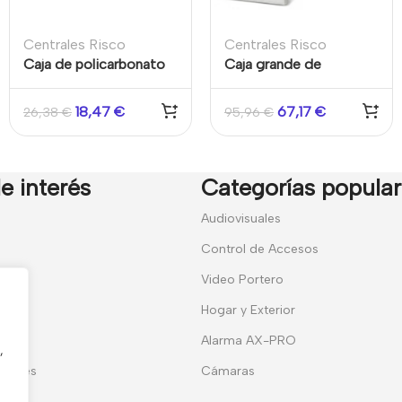
Centrales Risco
Centrales Risco
Caja de policarbonato
Caja grande de
para central LightSYS y
policarbonato, con
para módulo
tamper, Grado 3, para
18,47
€
67,17
€
26,38
€
95,96
€
comunicaiones RISCO
LightSYS+
instalado a más de 30m
de la central.
e interés
Categorías popula
7
Audiovisuales
Control de Accesos
Video Portero
Hogar y Exterior
entes
Alarma AX-PRO
,
erales
Cámaras
ies