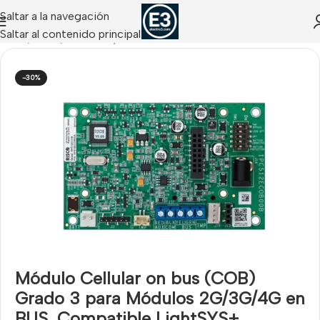
Saltar a la navegación
Saltar al contenido principal
Inicio
/
Risco
/
Módulos y Comunicadores Risco
-30%
Módulo Cellular on bus (COB)
Grado 3 para Módulos 2G/3G/4G en
BUS. Compatible LightSYS+,