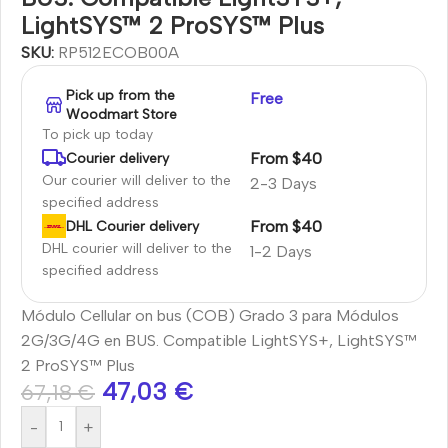
LightSYS™ 2 ProSYS™ Plus
SKU:
RP512ECOB00A
Pick up from the
Free
Woodmart Store
To pick up today
From $40
Courier delivery
Our courier will deliver to the
2-3 Days
specified address
From $40
DHL Courier delivery
DHL courier will deliver to the
1-2 Days
specified address
Módulo Cellular on bus (COB) Grado 3 para Módulos
2G/3G/4G en BUS. Compatible LightSYS+, LightSYS™
2 ProSYS™ Plus
47,03
€
67,18
€
-
+