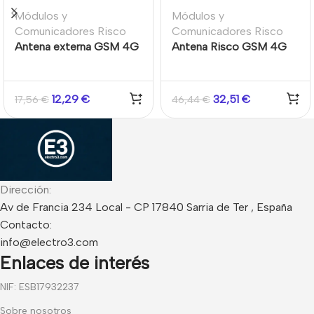
Módulos y
Módulos y
Comunicadores Risco
Comunicadores Risco
Antena externa GSM 4G
Antena Risco GSM 4G
para LigthSYS+ Latiguillo
con cable de 3m para
20cm
caja de policarbonato
12,29
€
32,51
€
17,56
€
46,44
€
Dirección:
Av de Francia 234 Local - CP 17840 Sarria de Ter , España
Contacto:
info@electro3.com
Enlaces de interés
NIF: ESB17932237
Sobre nosotros