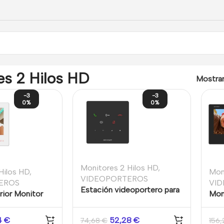
Monitores 2 Hilos HD
es 2 Hilos HD
Mostra
-3
-3
0%
0%
Monitores 2 Hilos HD
,
Hilos HD
,
Mon
VIDEOPORTEROS
EROS
VI
Estación videoportero para
rior Monitor
Mon
interior 2 hilos HD Botónes
tero 2 hilos
inte
táctiles personalizados
la táctil 7″
7″ 
34
€
52,28
€
74,68
€
156