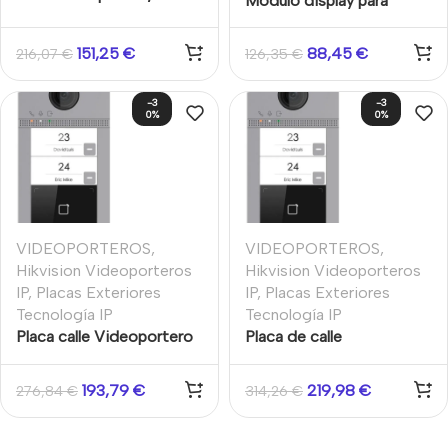
Módulo display para
calle Cámara 2MP serie
videoporteros IP
KD8 Acero Inox
modulares Hikvision
151,25
€
88,45
€
216,07
€
126,35
€
Superficie/Empotrado
empotrado/superficie
Hikvision
-3
-3
0%
0%
VIDEOPORTEROS
,
VIDEOPORTEROS
,
Hikvision Videoporteros
Hikvision Videoporteros
IP
,
Placas Exteriores
IP
,
Placas Exteriores
Tecnología IP
Tecnología IP
Placa calle Videoportero
Placa de calle
cámara 2MP 2 botones
Videoportero cámara
(2 apartamentos) Tarjeta
2MP 2 botones (2
193,79
€
219,98
€
276,84
€
314,26
€
MF Empotrado IK08
apartamentos) Tarjeta MF
Aluminio Hikvision
Superficie IK08 Aluminio