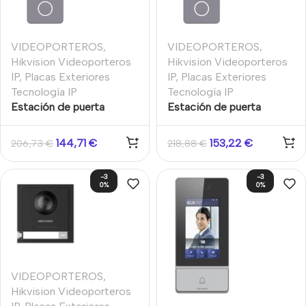
VIDEOPORTEROS
,
VIDEOPORTEROS
,
Hikvision Videoporteros
Hikvision Videoporteros
IP
,
Placas Exteriores
IP
,
Placas Exteriores
Tecnología IP
Tecnología IP
Estación de puerta
Estación de puerta
Videoportero PoE
Videoportero WiFi PoE
Cámara 2MP IR Botón
Cámara 2MP IR Botón
144,71
€
153,22
€
206,73
€
218,88
€
Tarjeta Mifare Audio
Tarjeta Mifare Audio
bidireccional Superficie
bidireccional Superficie
-3
-3
‬IP65
‬IP65
0%
0%
VIDEOPORTEROS
,
Hikvision Videoporteros