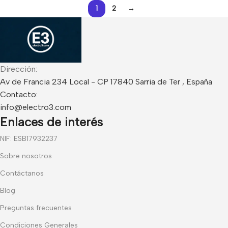
1
2
→
Dirección:
Av de Francia 234 Local - CP 17840 Sarria de Ter , España
Contacto:
info@electro3.com
Enlaces de interés
NIF: ESB17932237
Sobre nosotros
Contáctanos
Blog
Preguntas frecuentes
Condiciones Generales