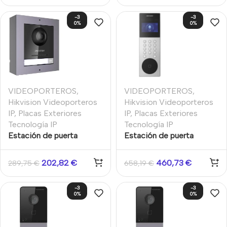
Hikvision
-3
-3
0%
0%
VIDEOPORTEROS
,
VIDEOPORTEROS
,
Hikvision Videoporteros
Hikvision Videoporteros
IP
,
Placas Exteriores
IP
,
Placas Exteriores
Tecnología IP
Tecnología IP
Estación de puerta
Estación de puerta
modular Superficie
videoportero con
Videoportero IP Cámara
reconocimiento facial
202,82
€
460,73
€
289,75
€
658,19
€
2MP Botón IP65 2 relés
Entrada alarma 4CH
-3
-3
0%
0%