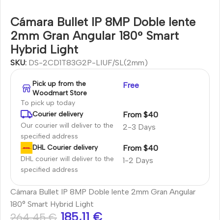
Cámara Bullet IP 8MP Doble lente
2mm Gran Angular 180° Smart
Hybrid Light
SKU:
DS-2CD1T83G2P-LIUF/SL(2mm)
Pick up from the
Free
Woodmart Store
To pick up today
From $40
Courier delivery
Our courier will deliver to the
2-3 Days
specified address
From $40
DHL Courier delivery
DHL courier will deliver to the
1-2 Days
specified address
Cámara Bullet IP 8MP Doble lente 2mm Gran Angular
180° Smart Hybrid Light
185,11
€
264,45
€