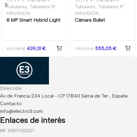
Tubulares
,
Tubulares IP
Tubulares
,
Tubulares IP
HIKVISION
HIKVISION
8 MP Smart Hybrid Light
Cámara Bullet
with ColorVu Fixed
Anticorrosión de 8MP
Bullet Network Camera
Smart Hybrid Light con
ColorVu 3.0 y Lente
Motorizado Varifocal
439,31
€
555,05
€
627,58
€
792,93
€
Dirección:
Av de Francia 234 Local - CP 17840 Sarria de Ter , España
Contacto:
info@electro3.com
Enlaces de interés
NIF: ESB17932237