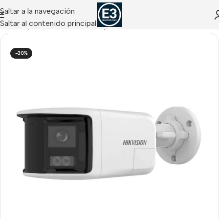
Saltar a la navegación
Saltar al contenido principal
CCTV IP
/
Cámaras IP Tubulares
/
Tubulares IP HIKVISION
-30%