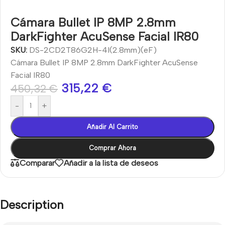
Cámara Bullet IP 8MP 2.8mm
DarkFighter AcuSense Facial IR80
SKU:
DS-2CD2T86G2H-4I(2.8mm)(eF)
Cámara Bullet IP 8MP 2.8mm DarkFighter AcuSense
Facial IR80
315,22
€
450,32
€
-
+
Añadir Al Carrito
Comprar Ahora
Comparar
Añadir a la lista de deseos
Description