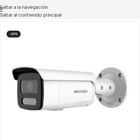
Saltar a la navegación
Saltar al contenido principal
CCTV IP
/
Cámaras IP Tubulares
/
Tubulares IP HIKVISION
-30%