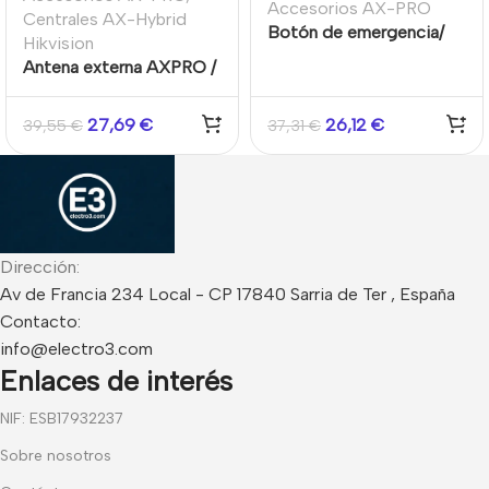
Accesorios AX-PRO
Centrales AX-Hybrid
Botón de emergencia/
Hikvision
pánico portátil 2
Antena externa AXPRO /
botones inalámbrico
AX-Hybrid 3m
IP66 Sistema AXPRO
27,69
€
26,12
€
39,55
€
37,31
€
Hikvision
Dirección:
Av de Francia 234 Local - CP 17840 Sarria de Ter , España
Contacto:
info@electro3.com
Enlaces de interés
NIF: ESB17932237
Sobre nosotros