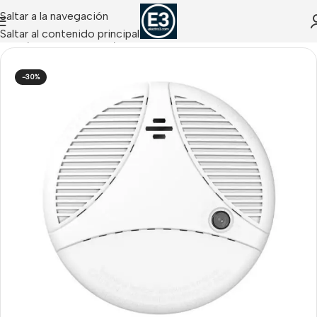
Saltar a la navegación
Saltar al contenido principal
Inicio
/
Hikvision Alarms
/
Accesorios AX-PRO
-30%