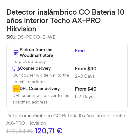
Detector inalámbrico CO Batería 10
años Interior Techo AX-PRO
Hikvision
SKU:
DS-PDCO-E-WE
Pick up from the
Free
Woodmart Store
To pick up today
From $40
Courier delivery
Our courier will deliver to the
2-3 Days
specified address
From $40
DHL Courier delivery
DHL courier will deliver to the
1-2 Days
specified address
Detector inalámbrico CO Batería 10 años Interior Techo
AX-PRO Hikvision
120,71
€
172,44
€