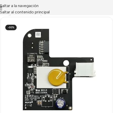
Saltar a la navegación
Saltar al contenido principal
Inicio
/
Hikvision Alarms
/
Accesorios AX-PRO
-30%