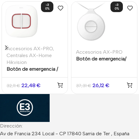
-3
-3
0%
0%
Accesorios AX-PRO
,
Accesorios AX-PRO
Centrales AX-Home
Botón de emergencia/
Hikvision
pánico portátil 2
Botón de emergencia /
botones inalámbrico
pánico Dual inalámbrico
IP66 Sistema AXPRO
IP66 AXPRO Hikvision
22,48
€
26,12
€
32,11
€
37,31
€
Hikvision
Dirección:
Av de Francia 234 Local - CP 17840 Sarria de Ter , España