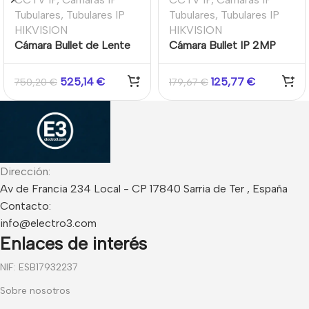
Tubulares
,
Tubulares IP
Tubulares
,
Tubulares IP
HIKVISION
HIKVISION
Cámara Bullet de Lente
Cámara Bullet IP 2MP
Fijo 4MP DeepinViewX
Varifocal Motorizada
para Protección
2.8-12 mm H265+ SD
525,14
€
125,77
€
750,20
€
179,67
€
Perimetral Tecnología
Card IP67 IR50m
Guanlan
Hikvision
Dirección:
Av de Francia 234 Local - CP 17840 Sarria de Ter , España
Contacto:
info@electro3.com
Enlaces de interés
NIF: ESB17932237
Sobre nosotros