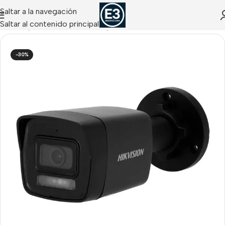
Saltar a la navegación
Saltar al contenido principal
CCTV IP
/
Cámaras IP Tubulares
/
Tubulares IP HIKVISION
-30%