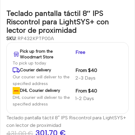
Teclado pantalla táctil 8″ IPS
Riscontrol para LightSYS+ con
lector de proximidad
SKU:
RP432KPTP00A
Pick up from the
Free
Woodmart Store
To pick up today
From $40
Courier delivery
Our courier will deliver to the
2-3 Days
specified address
From $40
DHL Courier delivery
DHL courier will deliver to the
1-2 Days
specified address
Teclado pantalla táctil 8″ IPS Riscontrol para LightSYS+
con lector de proximidad
301,70
€
431,00
€