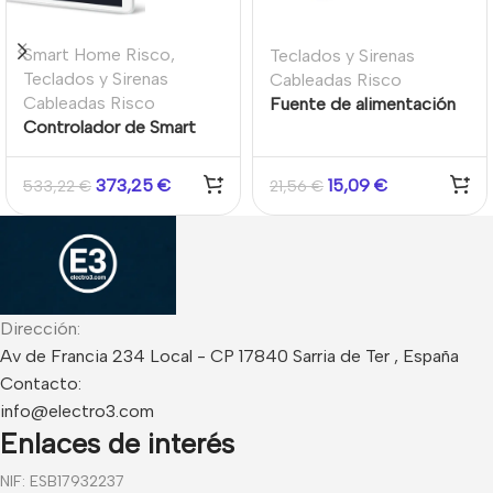
Smart Home Risco
,
Teclados y Sirenas
Teclados y Sirenas
Cableadas Risco
Cableadas Risco
Fuente de alimentación
Controlador de Smart
5Vdc/2A con conexión
Home y alarma
USB-C para RisControl
RisControl – Teclado
373,25
€
15,09
€
533,22
€
21,56
€
pantalla táctil para
LightSYS+ RisControl
Dirección:
Av de Francia 234 Local - CP 17840 Sarria de Ter , España
Contacto:
info@electro3.com
Enlaces de interés
NIF: ESB17932237