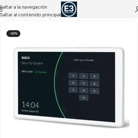
Saltar a la navegación
Saltar al contenido principal
Inicio
/
Risco
/
Teclados y Sirenas Cableadas Risco
-30%