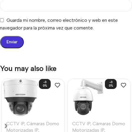
Guarda mi nombre, correo electrónico y web en este
navegador para la próxima vez que comente.
You may also like
-3
-3
0%
0%
CCTV IP
,
Cámaras Domo
CCTV IP
,
Cámaras Domo
Motorizadas IP
,
Motorizadas IP
,