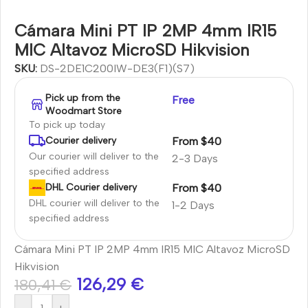
Cámara Mini PT IP 2MP 4mm IR15
MIC Altavoz MicroSD Hikvision
SKU:
DS-2DE1C200IW-DE3(F1)(S7)
Pick up from the
Free
Woodmart Store
To pick up today
From $40
Courier delivery
Our courier will deliver to the
2-3 Days
specified address
From $40
DHL Courier delivery
DHL courier will deliver to the
1-2 Days
specified address
Cámara Mini PT IP 2MP 4mm IR15 MIC Altavoz MicroSD
Hikvision
126,29
€
180,41
€