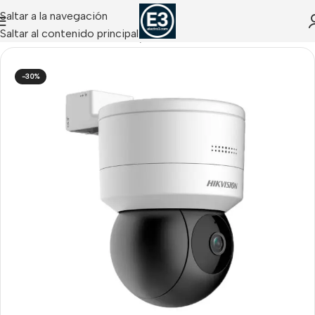
Saltar a la navegación
Saltar al contenido principal
aras Domo Motorizadas IP
/
Motorizadas IP HIKVISION
-30%