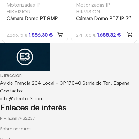
Motorizadas IP
Motorizadas IP
HIKVISION
HIKVISION
Cámara Domo PT 8MP
Cámara Domo PTZ IP 7″
varifocal motorizada
8MP 25X IR200
IR30 WDR IK10 IP67
Acusense DarkFighter
1.586,30
€
1.688,32
€
2.266,15
€
2.411,88
€
Darkfighter
Hikvision
Dirección:
Av de Francia 234 Local - CP 17840 Sarria de Ter , España
Contacto:
info@electro3.com
Enlaces de interés
NIF: ESB17932237
Sobre nosotros