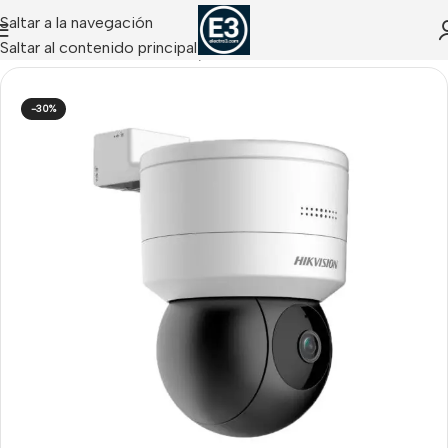
Saltar a la navegación
Saltar al contenido principal
aras Domo Motorizadas IP
/
Motorizadas IP HIKVISION
-30%