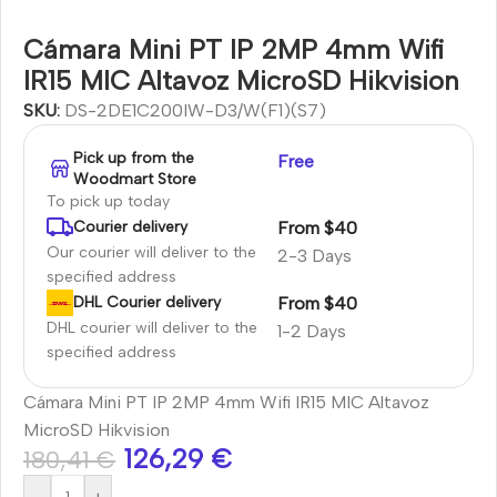
Cámara Mini PT IP 2MP 4mm Wifi
IR15 MIC Altavoz MicroSD Hikvision
SKU:
DS-2DE1C200IW-D3/W(F1)(S7)
Pick up from the
Free
Woodmart Store
To pick up today
From $40
Courier delivery
Our courier will deliver to the
2-3 Days
specified address
From $40
DHL Courier delivery
DHL courier will deliver to the
1-2 Days
specified address
Cámara Mini PT IP 2MP 4mm Wifi IR15 MIC Altavoz
MicroSD Hikvision
126,29
€
180,41
€