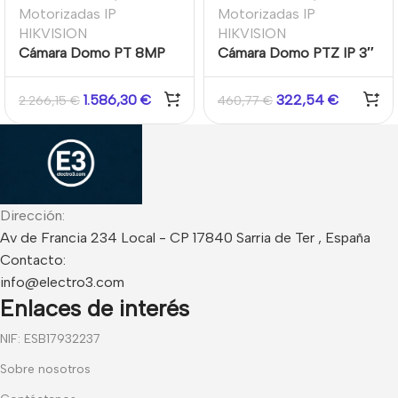
Motorizadas IP
Motorizadas IP
HIKVISION
HIKVISION
Cámara Domo PT 8MP
Cámara Domo PTZ IP 3″
varifocal motorizada
4MP 2.8-12 mm Zoom
IR30 WDR IK10 IP67
4X IR50 WDR120
1.586,30
€
322,54
€
2.266,15
€
460,77
€
Darkfighter
DarkFighter Funciones
inteligentes
Dirección:
Av de Francia 234 Local - CP 17840 Sarria de Ter , España
Contacto:
info@electro3.com
Enlaces de interés
NIF: ESB17932237
Sobre nosotros