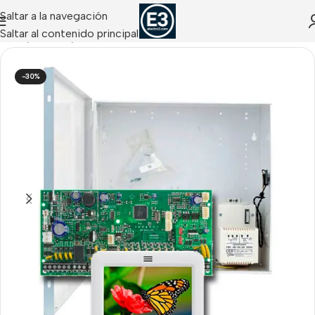
Saltar a la navegación
Saltar al contenido principal
Inicio
/
Paradox
/
Kits Cableados Paradox
-30%