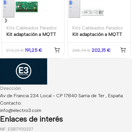
Kits Cableados Paradox
Kits Cableados Paradox
Kit adaptación a MQTT
Kit adaptación a MQTT
Paradox EVOHD+ ,
Paradox MG5050+ ,
Módulo IP180 , Módulo
Módulo IP180 , Módulo
191,25
€
202,15
€
273,22
€
288,78
€
PCS265V8
PCS265V8
Dirección:
Av de Francia 234 Local - CP 17840 Sarria de Ter , España
Contacto:
info@electro3.com
Enlaces de interés
NIF: ESB17932237