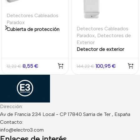
Detectores Cableados
Paradox
Detectores Cableados
Cubierta de protección
Paradox
,
Detectores de
contra la lluvia para los
Exterior
detectores de la serie
Detector de exterior
NV780M
cableado Paradox
NV780 de visión lateral
8,55
€
100,95
€
12,22
€
144,22
€
12 + 12 m. Direccionable.
Dirección:
Av de Francia 234 Local - CP 17840 Sarria de Ter , España
Contacto:
info@electro3.com
Enlaces de interés