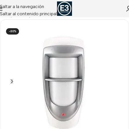
Saltar a la navegación
Saltar al contenido principal
Inicio
/
Paradox
/
Detectores Cableados Paradox
-30%