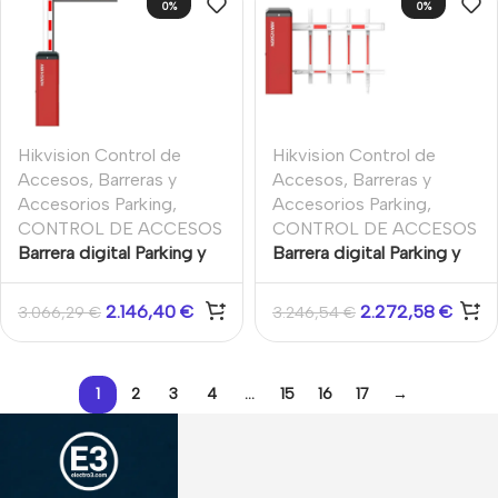
0%
0%
Hikvision Control de
Hikvision Control de
Accesos
,
Barreras y
Accesos
,
Barreras y
Accesorios Parking
,
Accesorios Parking
,
CONTROL DE ACCESOS
CONTROL DE ACCESOS
Barrera digital Parking y
Barrera digital Parking y
acceso vehículos con
acceso vehículos con
Brazo partido plegable
Poste de valla 4m
2.146,40
€
2.272,58
€
3.066,29
€
3.246,54
€
2+2m Velocidad
Izquierda Velocidad
ajustable subida 1.5-2.5s
ajustable Elevación 3-5s
Bajada 2.5-3.5s
Bajada 4-6s
1
2
3
4
…
15
16
17
→