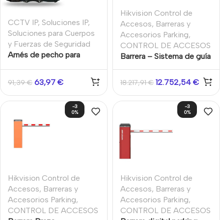
Hikvision Control de
CCTV IP
,
Soluciones IP
,
Accesos
,
Barreras y
Soluciones para Cuerpos
Accesorios Parking
,
y Fuerzas de Seguridad
CONTROL DE ACCESOS
Arnés de pecho para
Barrera – Sistema de guía
cámara corporal
de estacionamiento y
Entrada y Salida Todo en
63,97
€
12.752,54
€
91,39
€
18.217,91
€
uno Barrera 3m Derecha
Pantalla LCD exterior
-3
-3
Hikvision
0%
0%
Hikvision Control de
Hikvision Control de
Accesos
,
Barreras y
Accesos
,
Barreras y
Accesorios Parking
,
Accesorios Parking
,
CONTROL DE ACCESOS
CONTROL DE ACCESOS