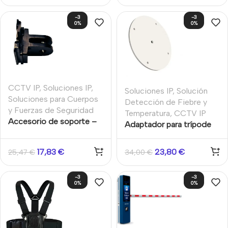
-3
-3
0%
0%
CCTV IP
,
Soluciones IP
,
Soluciones IP
,
Solución
Soluciones para Cuerpos
Detección de Fiebre y
y Fuerzas de Seguridad
Temperatura
,
CCTV IP
Accesorio de soporte –
Adaptador para trípode
Adaptador
para cámara y blackbody
17,83
€
23,80
€
25,47
€
34,00
€
-3
-3
0%
0%