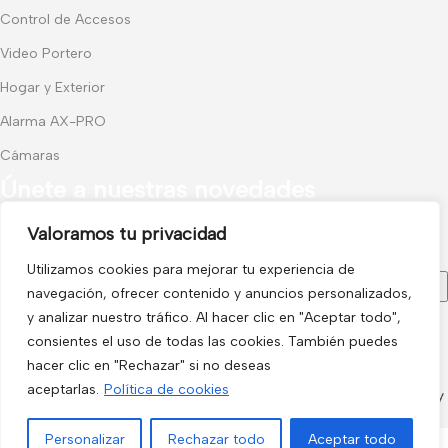
Control de Accesos
Video Portero
Hogar y Exterior
Alarma AX-PRO
Cámaras
Únete a nuestras novedades
Valoramos tu privacidad
Recibe las últimas novedades y promociones.
Utilizamos cookies para mejorar tu experiencia de
navegación, ofrecer contenido y anuncios personalizados,
y analizar nuestro tráfico. Al hacer clic en "Aceptar todo",
consientes el uso de todas las cookies. También puedes
Usado de acuerdo con nuestra
Política de privacidad
hacer clic en "Rechazar" si no deseas
aceptarlas.
Política de cookies
electro3 ©
2026.
Personalizar
Rechazar todo
Aceptar todo