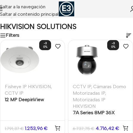
Saltar a la navegación
Saltar al contenido principal
Inicio
/
HIKVISION SOLUTIONS
HIKVISION SOLUTIONS
Filters
-3
-3
0%
0%
Fisheye IP HIKVISION
,
CCTV IP
,
Cámaras Domo
CCTV IP
Motorizadas IP
,
12 MP DeepinView
Motorizadas IP
Fisheye Network Camera
HIKVISION
7A Series 8MP 36X
DarkFighter IR Network
Speed Dome
1.253,96
€
4.716,42
€
1.791,37
€
6.737,75
€