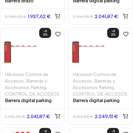
Barrera Brazo
Barrera digital parking
telescópico 4m
con brazo recto 3m
Velocidad ajustable
1.937,62
€
2.041,87
€
2.768,03
€
2.916,95
€
Izquierda o derecha
Hikvision
-3
-3
0%
0%
Hikvision Control de
Hikvision Control de
Accesos
,
Barreras y
Accesos
,
Barreras y
Accesorios Parking
,
Accesorios Parking
,
CONTROL DE ACCESOS
CONTROL DE ACCESOS
Barrera digital parking
Barrera digital parking
con brazo recto 4m
con brazo recto 6m
2.041,87
€
2.249,51
€
2.916,95
€
3.213,58
€
-3
-3