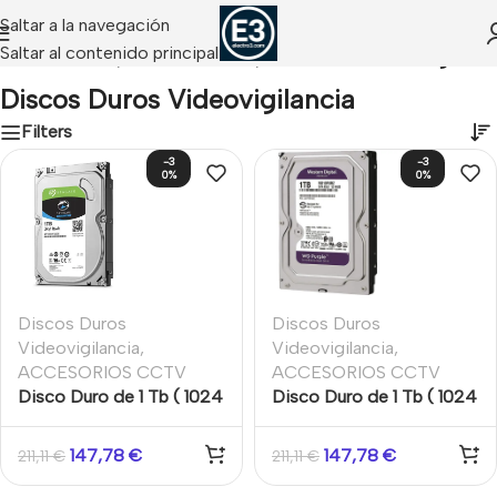
Saltar a la navegación
Saltar al contenido principal
SORIOS CCTV
/
Almacenamiento
/
Discos Duros Videovigilancia
Discos Duros Videovigilancia
Filters
-3
-3
0%
0%
Discos Duros
Discos Duros
Videovigilancia
,
Videovigilancia
,
ACCESORIOS CCTV
ACCESORIOS CCTV
Disco Duro de 1 Tb ( 1024
Disco Duro de 1 Tb ( 1024
Gb ) Seagate Skyhawk.
Gb ) Western Digital
Purple.
147,78
€
147,78
€
211,11
€
211,11
€