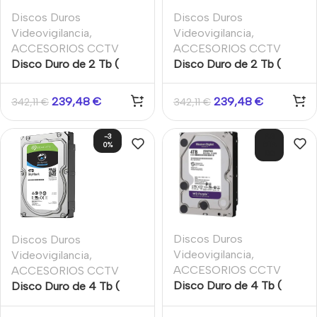
Discos Duros
Discos Duros
Videovigilancia
,
Videovigilancia
,
ACCESORIOS CCTV
ACCESORIOS CCTV
Disco Duro de 2 Tb (
Disco Duro de 2 Tb (
2048 Gb ) Disco duro
2048 Gb ) Western
Seagate Skyhawk.
Digital Purple.
239,48
€
239,48
€
342,11
€
342,11
€
-3
AG
0%
OTA
DO
Discos Duros
Discos Duros
Videovigilancia
,
Videovigilancia
,
ACCESORIOS CCTV
ACCESORIOS CCTV
Disco Duro de 4 Tb (
Disco Duro de 4 Tb (
4048 Gb ) Western
4048 Gb ) Disco duro
Digital Purple