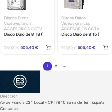
Discos Duros
Discos Duros
Videovigilancia
,
Videovigilancia
,
ACCESORIOS CCTV
ACCESORIOS CCTV
Disco Duro de 8 TB (
Disco Duro de 8 Tb (
8192 Gb ) Disco duro
8192 Gb ) Western
Seagate Skyhawk.
Digital Purple.
505,40
€
505,40
€
722,00
€
722,00
€
1
2
→
Dirección:
Av de Francia 234 Local - CP 17840 Sarria de Ter , España
Contacto: