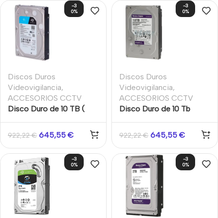
-3
-3
0%
0%
Discos Duros
Discos Duros
Videovigilancia
,
Videovigilancia
,
ACCESORIOS CCTV
ACCESORIOS CCTV
Disco Duro de 10 TB (
Disco Duro de 10 Tb
10240 Gb ) Disco duro
(10240 Gb) Western
Seagate Skyhawk.
Digital Purple
645,55
€
645,55
€
922,22
€
922,22
€
-3
-3
0%
0%