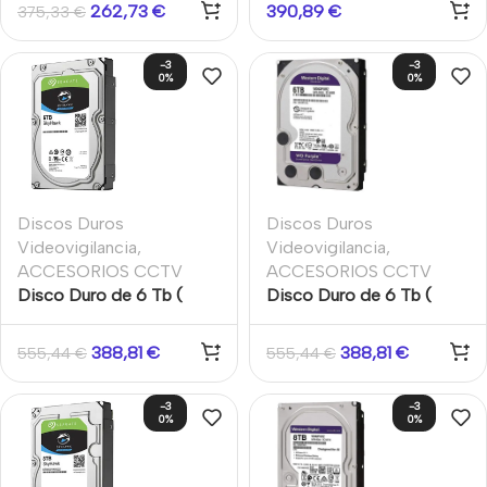
Seagate Skyhawk.
262,73
€
390,89
€
375,33
€
-3
-3
0%
0%
Discos Duros
Discos Duros
Videovigilancia
,
Videovigilancia
,
ACCESORIOS CCTV
ACCESORIOS CCTV
Disco Duro de 6 Tb (
Disco Duro de 6 Tb (
6144 Gb ) Disco duro
6144 Gb ) Western
Seagate Skyhawk.
Digital Purple.
388,81
€
388,81
€
555,44
€
555,44
€
-3
-3
0%
0%