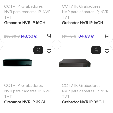
CCTV IP
,
Grabadores
CCTV IP
,
Grabadores
NVR para cámaras IP
,
NVR
NVR para cámaras IP
,
NVR
TVT
TVT
Grabador NVR IP 16CH
Grabador NVR IP 16CH
8MP 1HDD VCA Facial
8MP VCA
Matrículas Perímetro
143,50
€
104,83
€
205,00
€
149,75
€
-3
-3
0%
0%
CCTV IP
,
Grabadores
CCTV IP
,
Grabadores
NVR para cámaras IP
,
NVR
NVR para cámaras IP
,
NVR
TVT
TVT
Grabador NVR IP 32CH
Grabador NVR IP 32CH
12MP 8xHDD E/S Audio
12MP VCA LPR Video