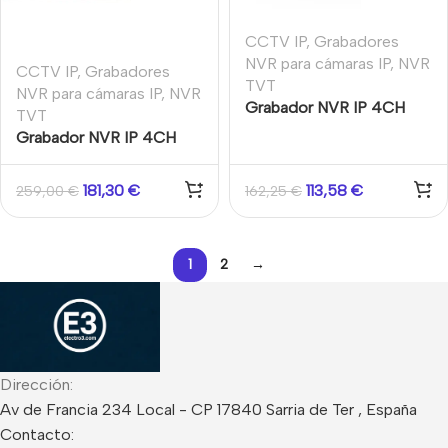
CCTV IP
,
Grabadores
NVR para cámaras IP
,
NVR
CCTV IP
,
Grabadores
TVT
NVR para cámaras IP
,
NVR
Grabador NVR IP 4CH
TVT
8MP VCA LPR VCA
Grabador NVR IP 4CH
Atributos Personas
8MP 4CH PoE 1HDD VCA
Vehículos Detección
Facial Matrículas
181,30
€
113,58
€
259,00
€
162,25
€
Facial 1HDD 80Mbps E/S
Perímetro
Audio NAT QR
1
2
→
Dirección:
Av de Francia 234 Local - CP 17840 Sarria de Ter , España
Contacto: