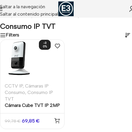
Saltar a la navegación
Saltar al contenido principal
Inicio
/
CCTV IP
/
Cámaras IP Consumo
/
Consumo IP TVT
Consumo IP TVT
Filters
-3
0%
CCTV IP
,
Cámaras IP
Consumo
,
Consumo IP
TVT
Cámara Cube TVT IP 2MP
Wi-Fi Fija 2.8mm IR 10m
PoE
69,85
€
99,78
€