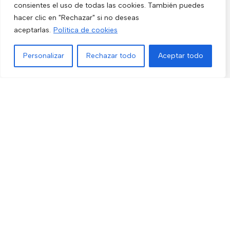
consientes el uso de todas las cookies. También puedes
Video Portero
hacer clic en "Rechazar" si no deseas
Hogar y Exterior
aceptarlas.
Política de cookies
Alarma AX-PRO
Personalizar
Rechazar todo
Aceptar todo
Cámaras
Menú
Filtros
Lista de deseos
Comparar
Carrito
Únete a nuestras novedades
Recibe las últimas novedades y promociones.
Usado de acuerdo con nuestra
Política de privacidad
electro3 ©
2026.