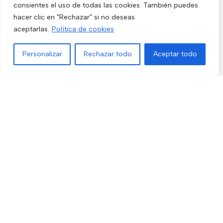
consientes el uso de todas las cookies. También puedes
Video Portero
hacer clic en "Rechazar" si no deseas
Hogar y Exterior
aceptarlas.
Política de cookies
Alarma AX-PRO
Personalizar
Rechazar todo
Aceptar todo
Cámaras
Menú
Filtros
Lista de deseos
Comparar
Carrito
Únete a nuestras novedades
Recibe las últimas novedades y promociones.
Usado de acuerdo con nuestra
Política de privacidad
electro3 ©
2026.