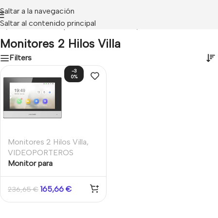
Saltar a la navegación
Saltar al contenido principal
OS
/
Hikvision Videoporteros 2 Hilos Villa
/
Monitores 2 Hilos Villa
Monitores 2 Hilos Villa
Filters
-3
0%
Monitores 2 Hilos Villa
,
VIDEOPORTEROS
Monitor para
videoportero estación
interior 2 hilos 7″ Serie Y
165,66
€
236,65
€