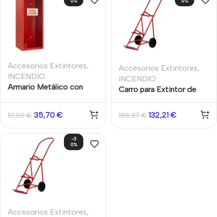
0%
0%
Accesorios Extintores
,
Accesorios Extintores
,
INCENDIO
INCENDIO
Armario Metálico con
Carro para Extintor de
Guía para extintor
Co2 Doble
35,70
€
132,21
€
51,00
€
188,87
€
-3
0%
Accesorios Extintores
,