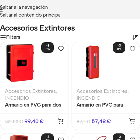
Saltar a la navegación
Saltar al contenido principal
Inicio
/
INCENDIO
/
Extinción
/
Accesorios Extintores
Accesorios Extintores
Filters
-3
-3
0%
0%
Accesorios Extintores
,
Accesorios Extintores
,
INCENDIO
INCENDIO
Armario en PVC para dos
Armario en PVC para
extintores
extintor de polvo de 6kg
99,40
€
57,48
€
142,00
€
82,11
€
-3
-3