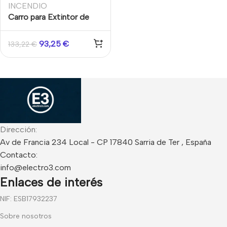
INCENDIO
Carro para Extintor de
Co2 Sencillo
93,25
€
133,22
€
Dirección:
Av de Francia 234 Local - CP 17840 Sarria de Ter , España
Contacto:
info@electro3.com
Enlaces de interés
NIF: ESB17932237
Sobre nosotros