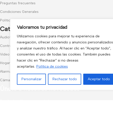
Preguntas frecuentes
Condiciones Generales
Política de Cookies
Valoramos tu privacidad
Categorías populares
Utilizamos cookies para mejorar tu experiencia de
Audiovisuales
navegación, ofrecer contenido y anuncios personalizados
Control de Accesos
y analizar nuestro tráfico. Al hacer clic en "Aceptar todo",
Video Portero
consientes el uso de todas las cookies. También puedes
hacer clic en "Rechazar" si no deseas
Hogar y Exterior
aceptarlas.
Política de cookies
Alarma AX-PRO
Personalizar
Rechazar todo
Aceptar todo
Cámaras
Únete a nuestras novedades
Recibe las últimas novedades y promociones.