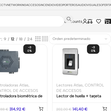
CCTV
NETWORKING
ACCESOS
INCENDIO
VIDEOPORTEROS
AUDIOVISUALES
OFERT
Discounts
r
9
12
18
24
-3
-3
0%
0%
troladoras Atlas
,
Lectores Atlas
,
CONTROL
NTROL DE ACCESOS
DE ACCESOS
troladora biométrica de
Lector de huella + tarjeta
so para 1 puerta y 4
MIFARE Zkteco FR1500
tores. 3E/2S. SW ZKTeco
314,92
€
141,40
€
,88
€
202,00
€