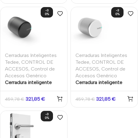
-3
-3
0%
0%
Cerraduras Inteligentes
Cerraduras Inteligentes
Tedee
,
CONTROL DE
Tedee
,
CONTROL DE
ACCESOS
,
Control de
ACCESOS
,
Control de
Accesos Genérico
Accesos Genérico
Cerradura inteligente
Cerradura inteligente
Tedee PRO para acceso a
Tedee PRO para acceso a
puertas sin llave Negro
puertas sin llave. Color
321,85
€
321,85
€
459,78
€
459,78
€
Plata
-3
0%