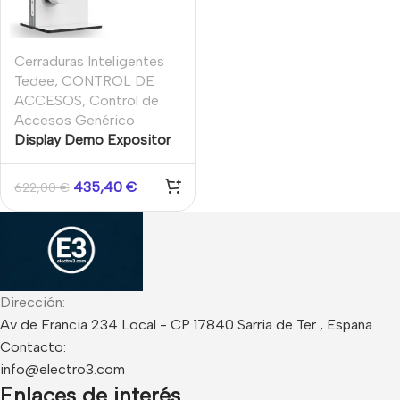
Cerraduras Inteligentes
Tedee
,
CONTROL DE
ACCESOS
,
Control de
Accesos Genérico
Display Demo Expositor
Cerradura inteligente
Tedee PRO
435,40
€
622,00
€
Dirección:
Av de Francia 234 Local - CP 17840 Sarria de Ter , España
Contacto:
info@electro3.com
Enlaces de interés