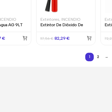
NCENDIO
Extintores
,
INCENDIO
Ext
 Agua AG 9LT
Extintor De Dióxido De
Ext
e de plástico
Carbono Co2 5KG
Car
7
€
82,29
€
117,56
€
72,
1
2
→