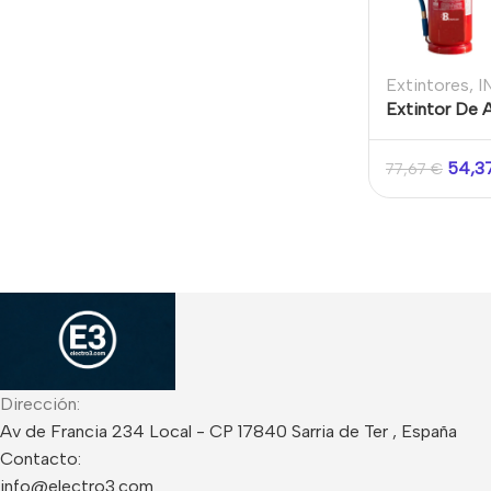
Extintores
,
I
Extintor De
AFFF con bas
54,3
77,67
€
Dirección:
Av de Francia 234 Local - CP 17840 Sarria de Ter , España
Contacto:
info@electro3.com