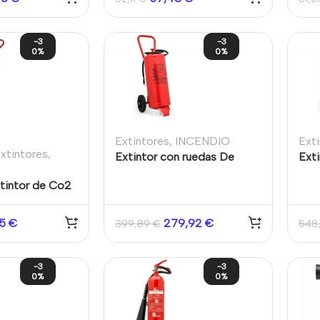
-3
-3
0%
0%
Extintores
,
INCENDIO
Ext
xtintores
,
Extintor con ruedas De
Ext
Polvo Químico ABC 25KG
Pol
xtintor de Co2
25
€
279,92
€
399,89
€
548
-3
-3
0%
0%