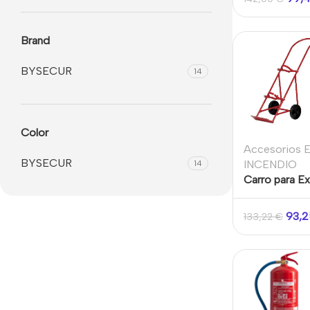
Brand
BYSECUR
14
Color
Accesorios E
BYSECUR
INCENDIO
14
Carro para E
Sencillo
93,
133,22
€