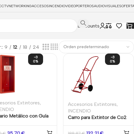
CCTV
NETWORKING
ACCESOS
INCENDIO
VIDEOPORTEROS
AUDIOVISUALES
OFERT
Discounts
r
9
12
18
24
-3
-3
0%
0%
esorios Extintores
,
Accesorios Extintores
,
ENDIO
INCENDIO
ario Metálico con Guía
Carro para Extintor de Co2
 extintor
Doble
35,70
€
132,21
€
00
€
188,87
€