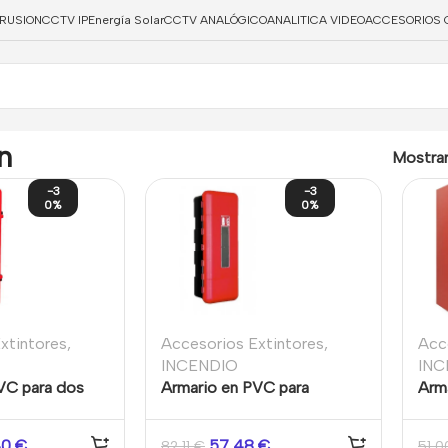
TRUSION
CCTV IP
Energía Solar
CCTV ANALÓGICO
ANALITICA VIDEO
ACCESORIOS 
n
Mostra
-3
-3
0%
0%
xtintores
,
Accesorios Extintores
,
Acc
INCENDIO
INC
VC para dos
Armario en PVC para
Arm
extintor de polvo de 6kg
para
40
€
57,48
€
82,11
€
51,