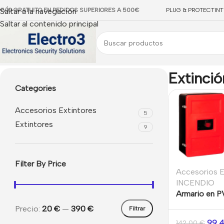
NVÍO GRATUITO EN PEDIDOS SUPERIORES A 500€
Saltar a la navegación
PLUG & PROTECT
IN
Saltar al contenido principal
Inicio
/
INCENDIO
/
Extinción
Extinció
Categories
Accesorios Extintores
5
Extintores
9
Filter By Price
Accesorios E
INCENDIO
Armario en P
extintores
Precio:
20 €
—
390 €
Filtrar
99,
142,00
€