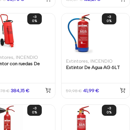
-3
-3
0%
0%
intores
,
INCENDIO
Extintores
,
INCENDIO
intor con ruedas De
Extintor De Agua AG 6LT
vo Químico ABC 50KG
AFFF con base de plástico
384,15
€
41,99
€
,78
€
59,98
€
-3
-3
0%
0%