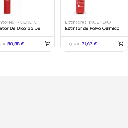
intores
,
INCENDIO
Extintores
,
INCENDIO
intor De Dióxido De
Extintor de Polvo Químico
bono Co2 2KG
ABC 1Kg con base de
plástico
50,55
€
21,62
€
22
€
30,89
€