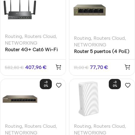
Routing
,
Routers Cloud
,
Routing
,
Routers Cloud
,
NETWORKING
NETWORKING
Router 4G+ Cat6 Wi-Fi
Router 5 puertos (4 PoE)
6 con 5 puertos Gigabit
administrado en la nube
Ethernet LAN (RJ-45) 4
407,96
€
77,70
€
582,80
€
111,00
€
PoE+
-3
-3
0%
0%
Routing
,
Routers Cloud
,
Routing
,
Routers Cloud
,
NETWORKING
NETWORKING