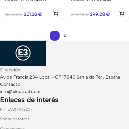
Omada AX3000 Doble
Gigabit 3-in-1 12 puertos
banda
8 PoE
201,38
€
399,28
€
287,68
€
570,40
€
1
2
→
Dirección:
Av de Francia 234 Local - CP 17840 Sarria de Ter , España
Contacto:
info@electro3.com
Enlaces de interés
NIF: ESB17932237
Sobre nosotros
Contáctanos