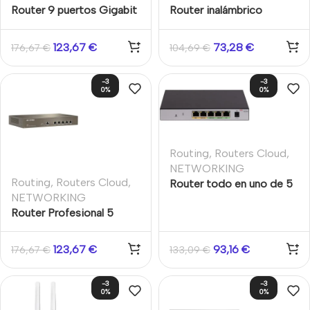
Router 9 puertos Gigabit
Router inalámbrico
RJ45 (8 PoE)
AC1200 de doble banda
administrado en la nube
4G LTE 5 GHz, 2.4 GHz
123,67
€
73,28
€
176,67
€
104,69
€
-3
-3
0%
0%
Routing
,
Routers Cloud
,
NETWORKING
Routing
,
Routers Cloud
,
Router todo en uno de 5
NETWORKING
puertos Gigabit
Router Profesional 5
puertos Gigabit WAN
múltiple PYMES VPN
123,67
€
93,16
€
176,67
€
133,09
€
Portal Cautivo
-3
-3
0%
0%