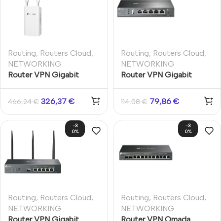
Routing
,
Routers Cloud
,
Routing
,
Routers Cloud
,
NETWORKING
NETWORKING
Router VPN Gigabit
Router VPN Gigabit
Omada 4G+ Cat6 Wi-Fi
Omada 5 puertos Gigabit
6 AX3000
326,37
€
79,86
€
466,24
€
114,08
€
Interior/Exterior
-3
-3
0%
0%
Routing
,
Routers Cloud
,
Routing
,
Routers Cloud
,
NETWORKING
NETWORKING
Router VPN Gigabit
Router VPN Omada