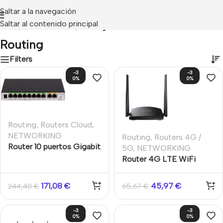
Saltar a la navegación
Saltar al contenido principal
Inicio
/
NETWORKING
/
Routing
Routing
Filters
-3
-3
0%
0%
Routing
,
Routers Cloud
,
NETWORKING
Routing
,
Routers 4G /
Router 10 puertos Gigabit
5G
,
NETWORKING
8 PoE 2 WAN + 2 LAN
Router 4G LTE WiFi
todo en uno
300Mbps
171,08
€
45,97
€
244,40
€
65,67
€
-3
-3
0%
0%