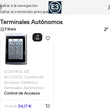
Saltar a la navegación
Saltar al contenido principal
ESOS
/
Accesorios Accesos / Presencia
/
Terminales Autónomos
Terminales Autónomos
Filters
-3
0%
CONTROL DE
ACCESOS
,
Control de
Accesos Genérico
,
Terminales Autónomos
Control de Accesos
Antivandálico para
Exterior. Código +
54,17
€
77,39
€
Tarjeta Proximidad 125