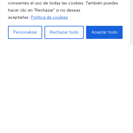
consientes el uso de todas las cookies. También puedes
Video Portero
hacer clic en "Rechazar" si no deseas
Hogar y Exterior
aceptarlas.
Política de cookies
Alarma AX-PRO
Personalizar
Rechazar todo
Aceptar todo
Cámaras
Menú
Filtros
Lista de deseos
Comparar
Carrito
Únete a nuestras novedades
Recibe las últimas novedades y promociones.
Usado de acuerdo con nuestra
Política de privacidad
electro3 ©
2026.