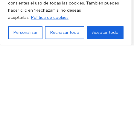
consientes el uso de todas las cookies. También puedes
Video Portero
hacer clic en "Rechazar" si no deseas
Hogar y Exterior
aceptarlas.
Política de cookies
Alarma AX-PRO
Personalizar
Rechazar todo
Aceptar todo
Cámaras
Menú
Filtros
Lista de deseos
Comparar
Carrito
Únete a nuestras novedades
Recibe las últimas novedades y promociones.
Usado de acuerdo con nuestra
Política de privacidad
electro3 ©
2026.