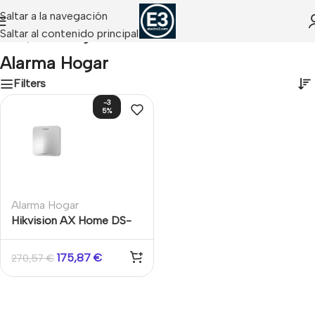
Saltar a la navegación
Saltar al contenido principal
Inicio
/
Alarma Hogar
Alarma Hogar
Filters
-3
5%
Alarma Hogar
Hikvision AX Home DS-
PA201PS-32WE/B-EU –
Panel de Control de
175,87
€
270,57
€
Alarma Inalámbrica