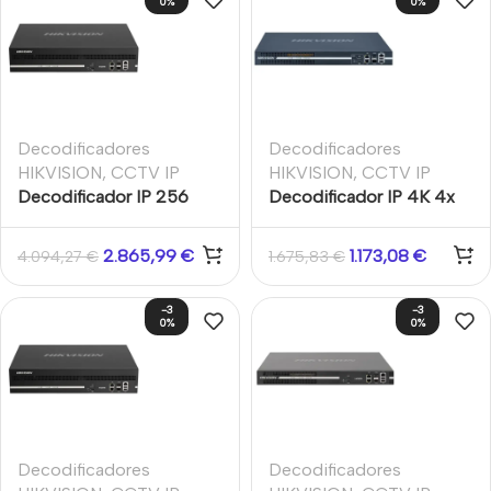
0%
0%
Decodificadores
Decodificadores
HIKVISION
,
CCTV IP
HIKVISION
,
CCTV IP
Decodificador IP 256
Decodificador IP 4K 4x
canales 32MP para
HDMI BNC 64CH
videowall 16 HDMI
Cámaras IP 32MP Entrada
2.865,99
€
1.173,08
€
4.094,27
€
1.675,83
€
vídeo. Admite NVR.
-3
-3
0%
0%
Decodificadores
Decodificadores