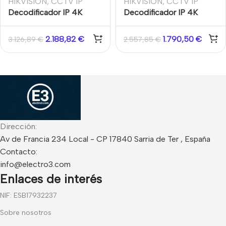
HIKVISION
,
CCTV IP
HIKVISION
,
CCTV IP
Decodificador IP 4K
Decodificador IP 4K
Salida 10xHDMI 160CH
Salida 8xHDMI BNC
Cámaras IP 32MP Entrada
64CH Cámaras IP 32MP
2.188,82
€
1.790,50
€
3.126,89
€
2.557,85
€
vídeo. Admite NVR.
Entrada vídeo. Admite
NVR.
Dirección:
Av de Francia 234 Local - CP 17840 Sarria de Ter , España
Contacto:
info@electro3.com
Enlaces de interés
NIF: ESB17932237
Sobre nosotros