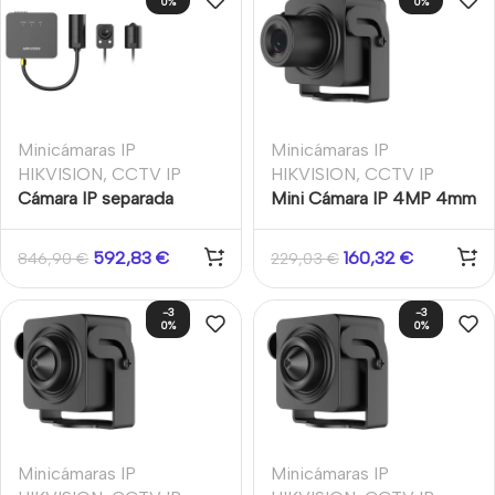
0%
0%
Minicámaras IP
Minicámaras IP
HIKVISION
,
CCTV IP
HIKVISION
,
CCTV IP
Cámara IP separada
Mini Cámara IP 4MP 4mm
oculta 2MP 2.8mm F2.5
WDR120 Audio
93.9° Mini 2m WDR120
592,83
€
160,32
€
846,90
€
229,03
€
Audio Alarma Funciones
inteligentes Hikvision
-3
-3
0%
0%
Minicámaras IP
Minicámaras IP