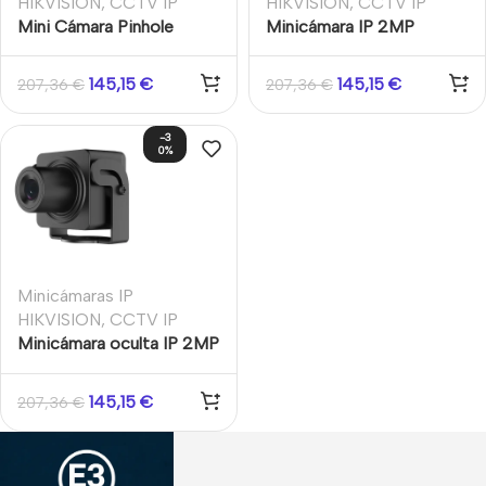
HIKVISION
,
CCTV IP
HIKVISION
,
CCTV IP
Mini Cámara Pinhole
Minicámara IP 2MP
2.8mm IP 2MP Audio
3.7mm Funciones
Hikvision
inteligentes WDR120
145,15
€
145,15
€
207,36
€
207,36
€
Hikvision
-3
0%
Minicámaras IP
HIKVISION
,
CCTV IP
Minicámara oculta IP 2MP
2.8 mm WDR120 H.265+
3D DNR Funciones
145,15
€
207,36
€
inteligentes E/S Audio
Hikvision