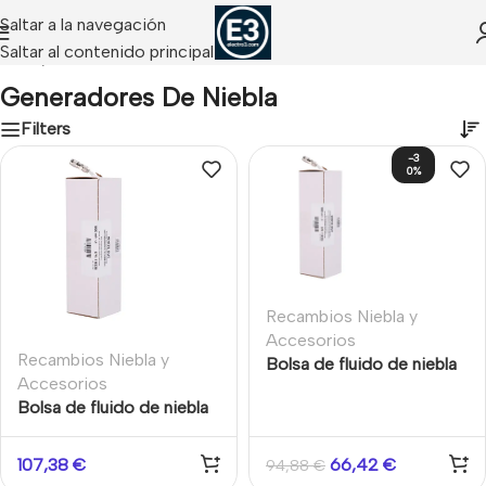
Saltar a la navegación
Saltar al contenido principal
Inicio
/
Generadores de Niebla
Generadores De Niebla
Filters
-3
0%
Recambios Niebla y
Accesorios
Recambios Niebla y
Bolsa de fluido de niebla
Accesorios
de 750ml para Modular
Bolsa de fluido de niebla
400 y 500
de 1000ml para Modular
800
107,38
€
66,42
€
94,88
€