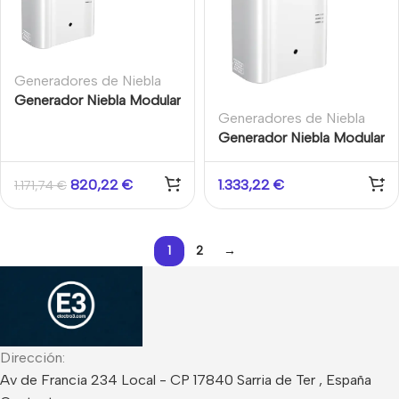
Generadores de Niebla
Generador Niebla Modular
Generadores de Niebla
200
Generador Niebla Modular
300
820,22
€
1.333,22
€
1.171,74
€
1
2
→
Dirección:
Av de Francia 234 Local - CP 17840 Sarria de Ter , España