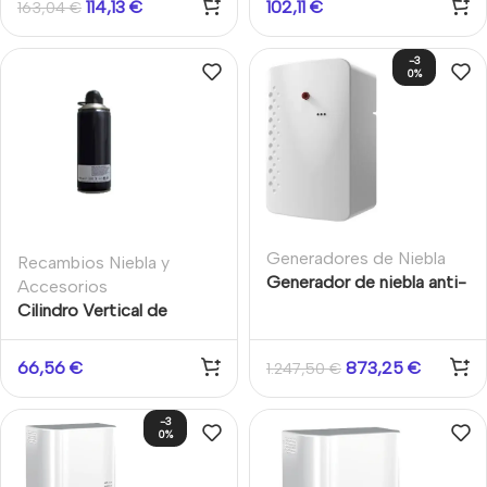
114,13
€
102,11
€
163,04
€
-3
0%
Generadores de Niebla
Recambios Niebla y
Generador de niebla anti-
Accesorios
intrusión alimentado por
Cilindro Vertical de
batería BAT 300 URFOG
recambio de generador
de niebla UrFog Fast 400
66,56
€
873,25
€
1.247,50
€
ml
-3
0%