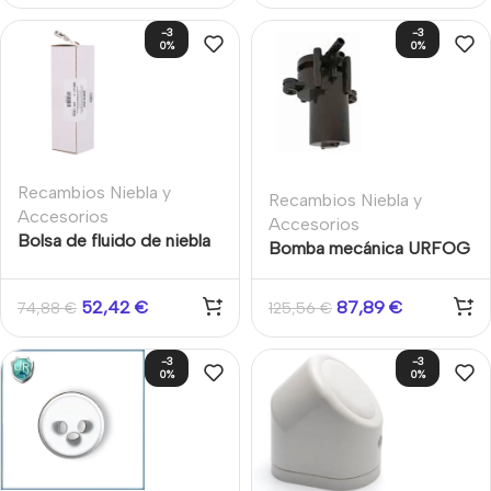
-3
-3
0%
0%
Recambios Niebla y
Recambios Niebla y
Accesorios
Accesorios
Bolsa de fluido de niebla
Bomba mecánica URFOG
de seguridad de 500ml
Pump Fog Storm SL-
para Modular 200 y 300
M0700
52,42
€
87,89
€
74,88
€
125,56
€
-3
-3
0%
0%