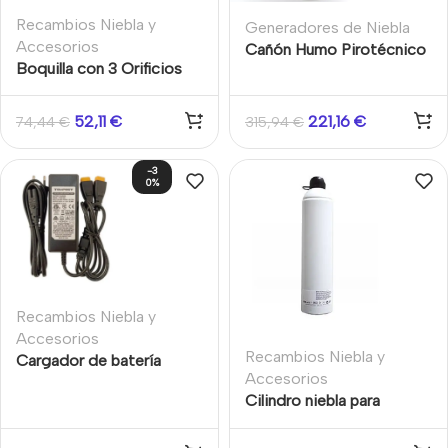
Recambios Niebla y
Generadores de Niebla
Accesorios
Cañón Humo Pirotécnico
Boquilla con 3 Orificios
Ax-Fog soporte +
para Generadores de
Cartucho 25m2
niebla URFOG
52,11
€
221,16
€
74,44
€
315,94
€
-3
0%
Recambios Niebla y
Accesorios
Recambios Niebla y
Cargador de batería
Accesorios
rápido externo para BAT
Cilindro niebla para
300 UR FOG
sistemas FAST-02/2C
500ml